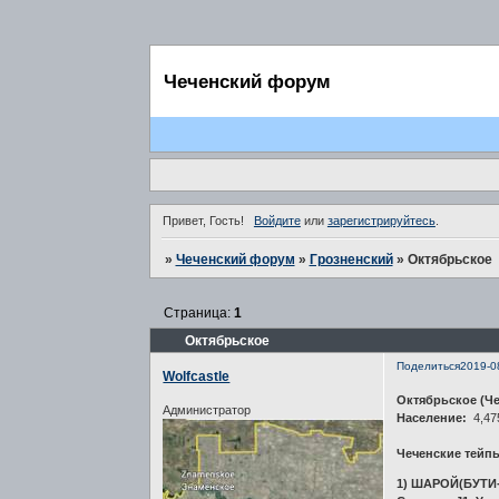
Чеченский форум
Привет, Гость!
Войдите
или
зарегистрируйтесь
.
»
Чеченский форум
»
Грозненский
»
Октябрьское
Страница:
1
Октябрьское
Поделиться
2019-0
Wolfcastle
Октябрьское (Че
Администратор
Население:
4,475
Чеченские тейп
1) ШАРОЙ(БУТИ-