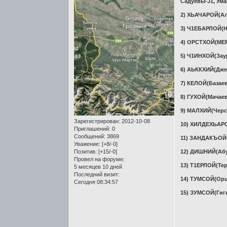
Садуевы-J1, Ум
2) ХЬАЧАРОЙ(Алх
3) Ч1ЕБАРЛОЙ(Н
4) ОРСТХОЙ(МЕ
5) Ч1ИНХОЙ(Зау
6) АЬККХИЙ(Дже
7) КЕЛОЙ(Базаев
8) ГУХОЙ(Мачае
9) МАЛХИЙ(Черс
Зарегистрирован
: 2012-10-08
10) ХИЛДЕХЬАРО
Приглашений:
0
Сообщений:
3869
11) ЗАНДАКЪОЙ
Уважение:
[+8/-0]
Позитив:
[+15/-0]
12) ДИШНИЙ(Аб
Провел на форуме:
13) Т1ЕРЛОЙ(Те
5 месяцев 10 дней
Последний визит:
14) ТУМСОЙ(Ор
Сегодня 08:34:57
15) ЗУМСОЙ(Гиг