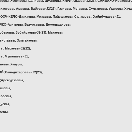
аровы, Хусеновы, Целиевы, Шуиповы, КИРИ-Адаевы-J2(23), САНДАХО-Ибаковы-J
астовы, Амаевы, Бабуевы-J2(23), Газиевы, Мутаевы, Султановы, Узаровы, Хач
ОХЧ-КЕЛО-Дзихаевы, Мизаевы, Пайзулаевы, Саламовы, Хабибулаевы-J1,
РЖО-Азимовы, Базуркаевы, Демельхановы,
рбековы, Зубайраевы-J2(23), Макаевы,
гистаевы, Эльгакаевы,
ы, Масаевы-J2(22),
вы, Чупалаевы-J1,
иевы, Хаяури,
Й(Хильдихароевы-J2(23),
(Арсмурзаевы,
ушевы,
рлоевы,
цуевы,
иевы,