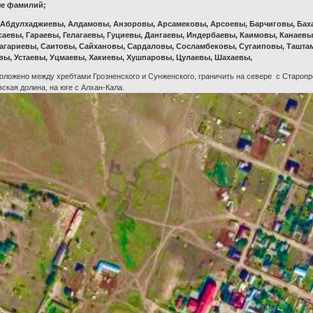
ые фамилий;
Абдулхаджиевы, Алдамовы, Анзоровы, Арсамековы, Арсоевы, Барчиговы, Баха
саевы, Гараевы, Гелагаевы, Гуциевы, Дангаевы, Индербаевы, Каимовы, Канаевы
агариевы, Саитовы, Сайхановы, Сардаловы, Сосламбековы, Сугаиповы, Ташта
евы, Устаевы, Уцмаевы, Хакиевы, Хушпаровы, Цулаевы, Шахаевы,
ложено между хребтами Грозненского и Сунженского, граничить на севере с Старопр
вская долина, на юге с Алхан-Кала.