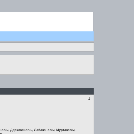
1
новы, Деркезановы, Лабазановы, Муртазовы,