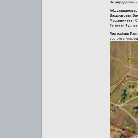
Не определённ
Абдукадыровы, 
Вахариговы, Ви
Мусхаджиевы, С
Тегаевы, Турлу
География:
Распо
востоке с Андрее