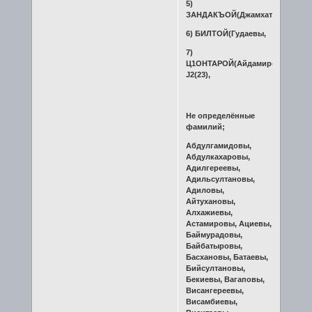
5)
ЗАНДАКЪОЙ(Джамхатовы,
6) БИЛТОЙ(Гудаевы,
7)
Ц1ОНТАРОЙ(Айдамировы-
J2(23),
Не определённые
фамилий;
Абдулгамидовы,
Абдулкахаровы,
Адилгереевы,
Адильсултановы,
Адиловы,
Айтухановы,
Алхажиевы,
Астамировы, Ациевы,
Баймурадовы,
Байбатыровы,
Басхановы, Батаевы,
Бийсултановы,
Бекиевы, Вагаповы,
Висангереевы,
Висамбиевы,