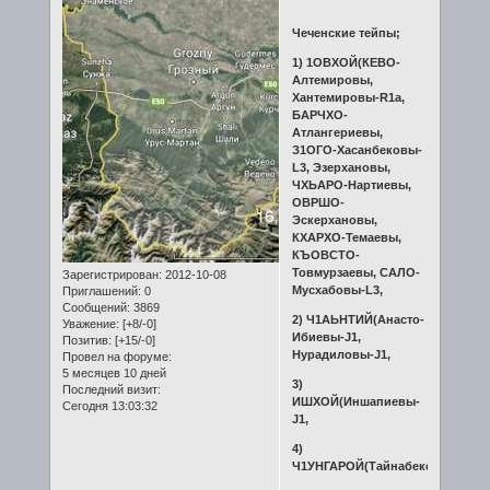
Чеченские тейпы;
1) 1ОВХОЙ(КЕВО-
Алтемировы,
Хантемировы-R1a,
БАРЧХО-
Атлангериевы,
З1ОГО-Хасанбековы-
L3, Эзерхановы,
ЧХЬАРО-Нартиевы,
ОВРШО-
Эскерхановы,
КХАРХО-Темаевы,
КЪОВСТО-
Товмурзаевы, САЛО-
Зарегистрирован
: 2012-10-08
Мусхабовы-L3,
Приглашений:
0
Сообщений:
3869
2) Ч1АЬНТИЙ(Анасто-
Уважение:
[+8/-0]
Ибиевы-J1,
Позитив:
[+15/-0]
Нурадиловы-J1,
Провел на форуме:
5 месяцев 10 дней
3)
Последний визит:
ИШХОЙ(Иншапиевы-
Сегодня 13:03:32
J1,
4)
Ч1УНГАРОЙ(Тайнабековы,