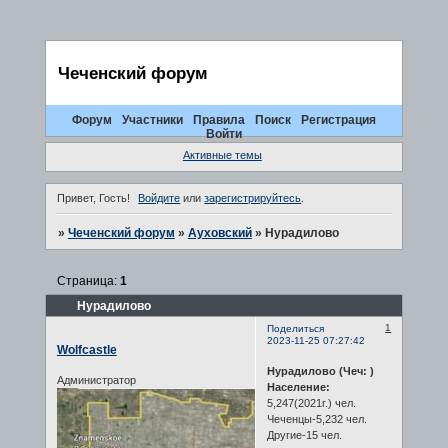
Чеченский форум
Форум
Участники
Правила
Поиск
Регистрация
Войти
Активные темы
Привет, Гость!
Войдите
или
зарегистрируйтесь
.
»
Чеченский форум
»
Ауховский
»
Нурадилово
Страница:
1
Нурадилово
1
Поделиться
2023-11-25 07:27:42
Wolfcastle
Нурадилово (Чеч: )
Администратор
Население:
5,247(2021г.) чел.
Чеченцы-5,232 чел.
Другие-15 чел.