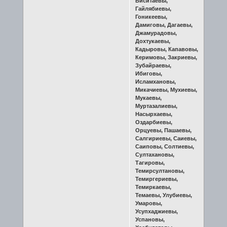
Виситаевы,
Гайлябиевы,
Гоникеевы,
Дамиговы, Дагаевы,
Джамурадовы,
Дохтукаевы,
Кадыровы, Капавовы,
Керимовы, Закриевы,
Зубайраевы,
Ибиговы,
Исламхановы,
Микачиевы, Мухиевы,
Мукаевы,
Муртазалиевы,
Насырхаевы,
Оздарбиевы,
Орцуевы, Пашаевы,
Салгириевы, Саиевы,
Саиповы, Солтиевы,
Султахановы,
Тагировы,
Темирсултановы,
Темиргериевы,
Темиркаевы,
Темаевы, Улубиевы,
Умаровы,
Усупхаджиевы,
Успановы,