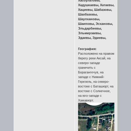
Хасбулатовы,
Хадушкаевы, Хатаевы,
Хациевы, Шабазовы,
Шахбазовы,
Шаулхановы,
Шаиповы, Эсхановы,
Эльдарбиевы,
Эльмирзаевы,
Эдаевы, Эдиевы,
География:
Расположено на правом
берегу реки Аксай, на
северо-западе
граничить с
Борагангечув, на
западе с Нижний-
Герезель, на северо-
востоке с Баташюрт, на
востоке с Солнечное,
на юго-западе с
Хамавюрт.