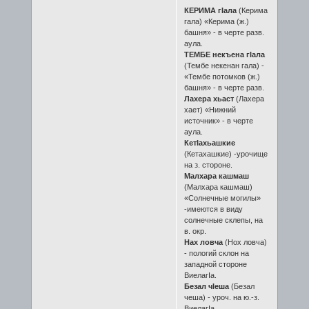
КЕРИМА гӀала
(Керима
гала) «Керима (ж.)
башня» - в черте разв.
аула.
ТЕМБЕ некъена гӀала
(Тембе некенан гала) -
«Тембе потомков (ж.)
башня» - в черте разв.
Лахера хьаст
(Лахера
хает) «Нижний
источник» - в черте
аула.
КетӀахьашкие
(Кетахашкие) -урочище
на з. стороне.
Малхара кашмаш
(Малхара кашмаш)
«Солнечные могилы»
-имеются в виду
солнечные склепы, на
в. окр.
Нах ловча
(Нох ловча)
- пологий склон на
западной стороне
ВиелагӀа.
Безал чӀеша
(Безал
чеша) - уроч. на ю.-з.
ВиелагӀа.