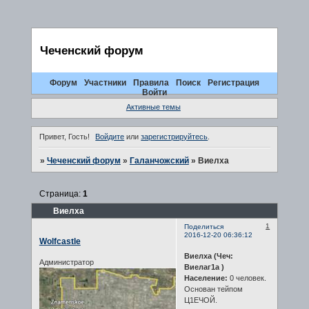
Чеченский форум
Форум
Участники
Правила
Поиск
Регистрация
Войти
Активные темы
Привет, Гость!
Войдите
или
зарегистрируйтесь
.
»
Чеченский форум
»
Галанчожский
»
Виелха
Страница:
1
Виелха
1
Поделиться
2016-12-20 06:36:12
Wolfcastle
Виелха (Чеч:
Администратор
Виелаг1а )
Население:
0 человек.
Основан тейпом
Ц1ЕЧОЙ.