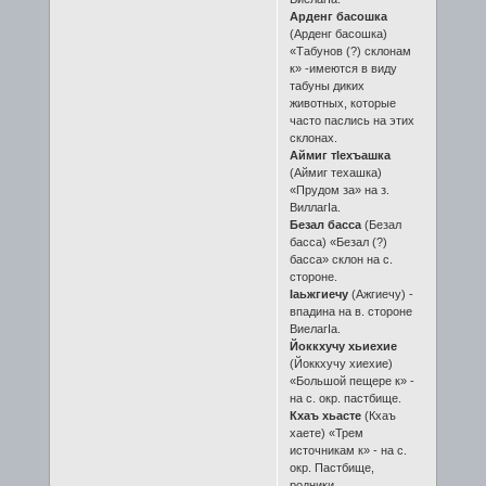
Арденг басошка
(Арденг басошка)
«Табунов (?) склонам
к» -имеются в виду
табуны диких
животных, которые
часто паслись на этих
склонах.
Аймиг тӀехъашка
(Аймиг техашка)
«Прудом за» на з.
ВиллагӀа.
Безал басса
(Безал
басса) «Безал (?)
басса» склон на с.
стороне.
Ӏаьжгиечу
(Ажгиечу) -
впадина на в. стороне
ВиелагӀа.
Йоккхучу хьиехие
(Йоккхучу хиехие)
«Большой пещере к» -
на с. окр. пастбище.
Кхаъ хьасте
(Кхаъ
хаете) «Трем
источникам к» - на с.
окр. Пастбище,
родники.