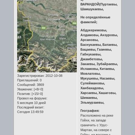
ВАРАНДОЙ(Пуртаевы,
Шамшукаевы,
Не определённые
фамилий;
Абдукеримовы,
Алдамовы, Анзуровы,
Арсановы,
Баснукаевы, Батаевы,
Бацаевы, Газиевы,
Габнукаевы,
Джамбетовы,
Закаевы, Зубайраевы,
Исламовы, Китаевы,
Мовлатовы,
Зарегистрирован
: 2012-10-08
Мукушевы, Насаевы,
Приглашений:
0
Сулеймановы,
Сообщений:
3869
Ханбахадовы,
Уважение:
[+8/-0]
Харсаевы, Хашаговы,
Позитив:
[+15/-0]
Шимаевы,
Провел на форуме:
Эльмурзаевы,
5 месяцев 10 дней
Последний визит:
География:
Сегодня 13:49:59
Расположено на реке
Гойхи, на западе
граничить с Урус-
Мартан, на севере с
Гойты, на востоке с