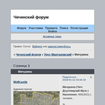
Чеченский форум
Форум
Участники
Правила
Поиск
Регистрация
Войти
Активные темы
Привет, Гость!
Войдите
или
зарегистрируйтесь
.
»
Чеченский форум
»
Урус-Мартановский
»
Мичурина
Страница:
1
Мичурина
1
Поделиться
2018-01-12 23:44:19
Wolfcastle
Мичурина (Чеч:
Администратор
Доултмирзай-Ирзо )
Население:
400(2021г.)
человек. .
1)