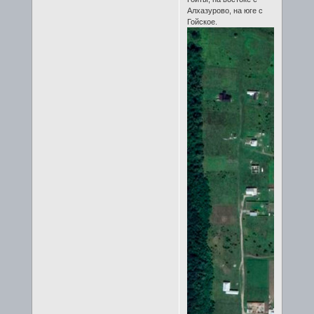
Алхазурово, на юге с
Гойское.