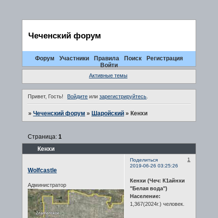
Чеченский форум
Форум
Участники
Правила
Поиск
Регистрация
Войти
Активные темы
Привет, Гость!
Войдите
или
зарегистрируйтесь
.
»
Чеченский форум
»
Шаройский
»
Кенхи
Страница:
1
Кенхи
1
Поделиться
2019-06-26 03:25:26
Wolfcastle
Кенхи (Чеч: К1айнхи
Администратор
"Белая вода")
Население:
1,367(2024г.) человек.