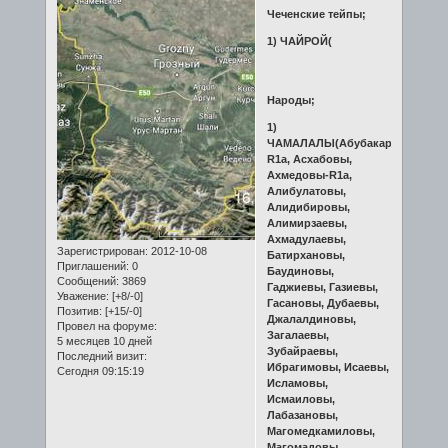
Чеченские тейпы;
1) ЧАЙРОЙ(
Народы;
1)
ЧАМАЛАЛЫ(Абубакаровы-
R1a, Асхабовы,
Ахмедовы-R1a,
Алибулатовы,
Алидибировы,
Алимирзаевы,
Ахмадулаевы,
Зарегистрирован
: 2012-10-08
Батирхановы,
Приглашений:
0
Баудиновы,
Сообщений:
3869
Гаджиевы, Газиевы,
Уважение:
[+8/-0]
Гасановы, Дубаевы,
Позитив:
[+15/-0]
Джалалдиновы,
Провел на форуме:
Загалаевы,
5 месяцев 10 дней
Зубайраевы,
Последний визит:
Ибрагимовы, Исаевы,
Сегодня 09:15:19
Исламовы,
Исмаиловы,
Лабазановы,
Магомедкамиловы,
Магомадовы,