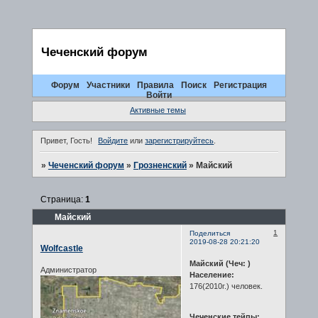
Чеченский форум
Форум
Участники
Правила
Поиск
Регистрация
Войти
Активные темы
Привет, Гость!
Войдите
или
зарегистрируйтесь
.
»
Чеченский форум
»
Грозненский
»
Майский
Страница:
1
Майский
1
Поделиться
2019-08-28 20:21:20
Wolfcastle
Майский (Чеч: )
Администратор
Население:
176(2010г.) человек.
Чеченские тейпы;