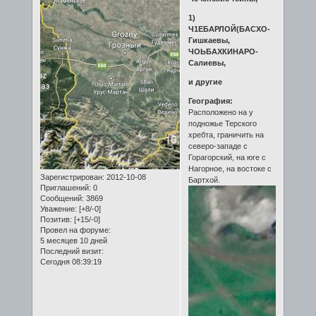
1)
Ч1ЕБАРЛОЙ(БАСХО-
Гишкаевы,
ЧОЬБАХКИНАРО-
Салиевы,
и другие
География:
Расположено на у
подножье Терского
хребта, граничить на
северо-западе с
Горагорский, на юге с
Нагорное, на востоке с
Зарегистрирован
: 2012-10-08
Бартхой.
Приглашений:
0
Сообщений:
3869
Уважение:
[+8/-0]
Позитив:
[+15/-0]
Провел на форуме:
5 месяцев 10 дней
Последний визит:
Сегодня 08:39:19