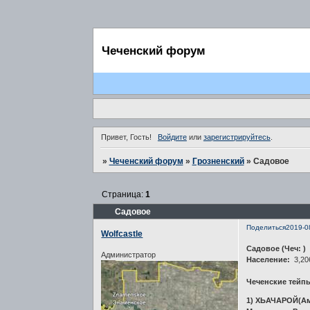
Чеченский форум
Привет, Гость!
Войдите
или
зарегистрируйтесь
.
»
Чеченский форум
»
Грозненский
»
Садовое
Страница:
1
Садовое
Поделиться
2019-0
Wolfcastle
Садовое (Чеч: )
Администратор
Население:
3,206
Чеченские тейп
1) ХЬАЧАРОЙ(Ама