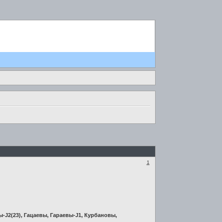
1
-J2(23), Гацаевы, Гараевы-J1, Курбановы,