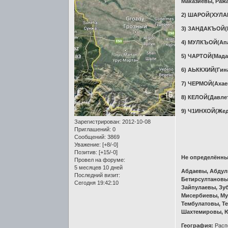
Маказиевы, Раж
2) ШАРОЙ(ХУЛАН
3) ЗАНДАКЪОЙ(
4) МУЛКЪОЙ(Ап
5) ЧАРТОЙ(Мад
6) АЬККХИЙ(Гин
7) ЧЕРМОЙ(Ахае
8) КЕЛОЙ(Давле
9) Ч1ИНХОЙ(Же
Зарегистрирован
: 2012-10-08
Приглашений:
0
Сообщений:
3869
Уважение:
[+8/-0]
Позитив:
[+15/-0]
Не определённ
Провел на форуме:
5 месяцев 10 дней
Абдаевы, Абдул
Последний визит:
Бетирсултановы
Сегодня 19:42:10
Зайпулаевы, Зу
Мисербиевы, Му
Тембулатовы, Т
Шахтемировы, Ю
География:
Распо