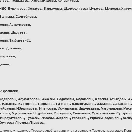
аповы, Толхадовы, Хажбахмадовы, Хунариковы,
ДО-Букулиевы, Зениевы, Карымовы, Шамсудиновы, Мутаевы, Мутиевы, Ханчук
Балаевы, Салтобиевы,
аевы, Астамировы,
аловы, Шариевы,
аевы, Тазбиевы-J1,
вы, Докаевы,
тгириевы,
даевы,
ые фамилий;
кадировы, Абубакаровы, Акаевы, Аждамовы, Алдамовы, Алиевы, Ахьядовы, Ах
, Вараевы, Вистиговы, Газимовы, Гичиевы, Давлетукаевы, Дадаевы, Дадахаевы
байраевы, Ибрагимовы, Ильясовы, Исмаиловы, Индуркаевы, Магомадовы, Маха
саевы, Мустапаевы, Наурбиевы, Рашидовы, Саламовы, Сулеймановы, Сусуркаев
емирсултановы, Тугаевы, Умаевы, Умаровы, Успановы, Уциевы, Хаджиевы, Хам
суповы, Якуевы, Якумовы,
ложено у подножье Терского хребта, граничить на севере с Терское, на западе с Перв