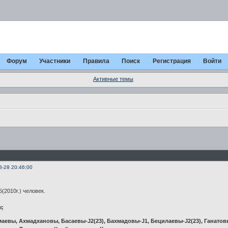
Форум
Участники
Правила
Поиск
Регистрация
Войти
Активные темы
8-28 20:46:00
(2010г.) человек.
ы;
евы, Ахмадхановы, Басаевы-J2(23), Бахмадовы-J1, Бецилаевы-J2(23), Ганатовы