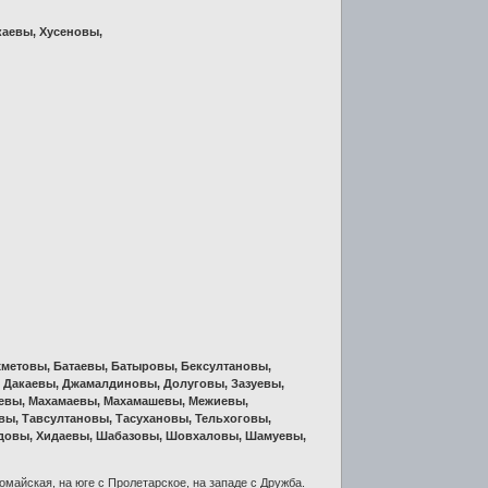
аевы, Хусеновы,
метовы, Батаевы, Батыровы, Бексултановы,
, Дакаевы, Джамалдиновы, Долуговы, Зазуевы,
евы, Махамаевы, Махамашевы, Межиевы,
ы, Тавсултановы, Тасухановы, Тельхоговы,
идовы, Хидаевы, Шабазовы, Шовхаловы, Шамуевы,
омайская, на юге с Пролетарское, на западе с Дружба.