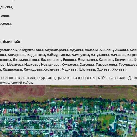
дашевы,
дуевы,
хаевы,
ые фамилий;
услимовы, Абдулхановы, Абубакаровы, Адуевы, Азиевы, Ажиевы, Акаевы, Ал
евы, Ахмаровы, Бадашевы, Баймурзаевы, Бампуевы, Батукаевы, Бачаевы, Борши
зеновы, Джамалхановы, Дзухираевы, Есиевы, Ешуркаевы, Казиевы, Косумовы, К
вы, Муциевы, Назиевы, Нурадиевы, Омкаевы, Сатуевы, Тимуркаевы, Тузуркаевы
ы, Хайдаровы, Хамидовы, Хасановы, Чудиевы, Шалаевы, Эдиевы, Яхиевы,
ложено на канале Алханчурттатол, граничить на севере с Кень-Юрт, на западе с Долин
ромысловский район.