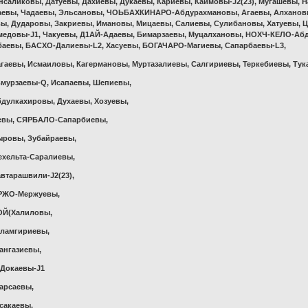
саликовы, Датуевы, Дахиевы, Дукаевы, Кариевы, Каимовы-J2(23), Мугашевы, Н
аевы, Чадаевы, Эльсановы, ЧОЬБАХКИНАРО-Абдурахмановы, Агаевы, Алхановы,
вы, Дударовы, Закриевы, Имановы, Мицаевы, Салиевы, Сулибановы, Хатуевы, 
довы-J1, Чакуевы, Д1АЙ-Адаевы, Бимарзаевы, Муцалхановы, НОХЧ-КЕЛО-Абду
баевы, БАСХО-Далиевы-L2, Хасуевы, БОГАЧАРО-Магиевы, Сапарбаевы-L3,
гаевы, Исмаиловы, Кагермановы, Муртазалиевы, Салгириевы, Теркебиевы, Тук
мурзаевы-Q, Исапаевы, Шепиевы,
дулкахировы, Духаевы, Хозуевы,
аевы, СЯРБАЛО-Сапарбиевы,
ыровы, Зубайраевы,
хельта-Саралиевы,
втарашвили-J2(23),
РЖО-Мержуевы,
ОЙ(Халиловы,
аламгириевы,
ангазиевы,
(Докаевы-J1
арсаевы,
сакаевы,