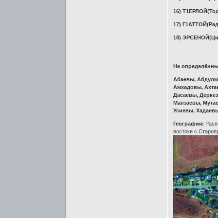
16) Т1ЕРЛОЙ(То
17) Г1АТТОЙ(Ра
18) ЭРСЕНОЙ(Ци
Не определённ
Абаевы, Абдулм
Амхадовы, Ахта
Дасаевы, Дерке
Манзаевы, Мутае
Усиевы, Хадаев
География:
Распо
востоке с Староп