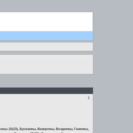
1
вы-J2(23), Бускаевы, Вазировы, Воздиевы, Газиевы,