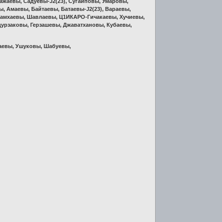
ажаевы, Садуевы-J2(23), Сугаиповы, Умаровы,
 Амаевы, Байтаевы, Батаевы-J2(23), Вараевы,
Цамхаевы, Шавлаевы, Ц1ИКАРО-Гичакаевы, Хучиевы,
рзаковы, Герзашевы, Джаватхановы, Кубаевы,
аевы, Ушуковы, Шабуевы,