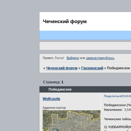
Чеченский форум
Привет, Гость!
Войдите
или
зарегистрируйтесь
.
»
Чеченский форум
»
Грозненский
»
Побединское
Страница:
1
Побединское
Поделиться
2019-0
Wolfcastle
Побединское (Че
Администратор
Население:
3,540
Чеченские тейп
1) Ч1ЕБАРЛОЙ(Н