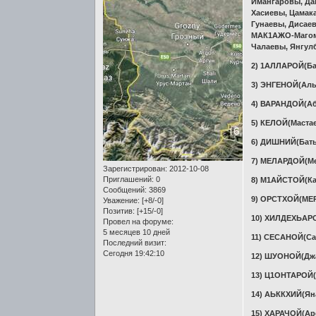
Имангаровы, Дан
Хасиевы, Цамак
Гунаевы, Дисае
МАК1АЖО-Магоме
Чалаевы, Янгул
2) 1АЛЛАРОЙ(Ба
3) ЭНГЕНОЙ(Аль
4) ВАРАНДОЙ(Аб
5) КЕЛОЙ(Маст
6) ДИШНИЙ(Бат
7) МЕЛАРДОЙ(Ме
Зарегистрирован
: 2012-10-08
Приглашений:
0
8) М1АЙСТОЙ(Ка
Сообщений:
3869
9) ОРСТХОЙ(МЕ
Уважение:
[+8/-0]
Позитив:
[+15/-0]
10) ХИЛДЕХЬАР
Провел на форуме:
5 месяцев 10 дней
11) СЕСАНОЙ(С
Последний визит:
Сегодня 19:42:10
12) ШУОНОЙ(Дж
13) Ц1ОНТАРОЙ
14) АЬККХИЙ(Ян
15) ХАРАЧОЙ(Ар