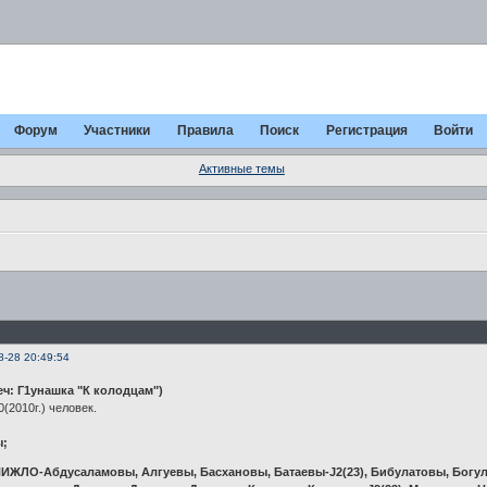
Форум
Участники
Правила
Поиск
Регистрация
Войти
Активные темы
8-28 20:49:54
ч: Г1унашка "К колодцам")
(2010г.) человек.
ы;
ИЖЛО-Абдусаламовы, Алгуевы, Басхановы, Батаевы-J2(23), Бибулатовы, Богуло