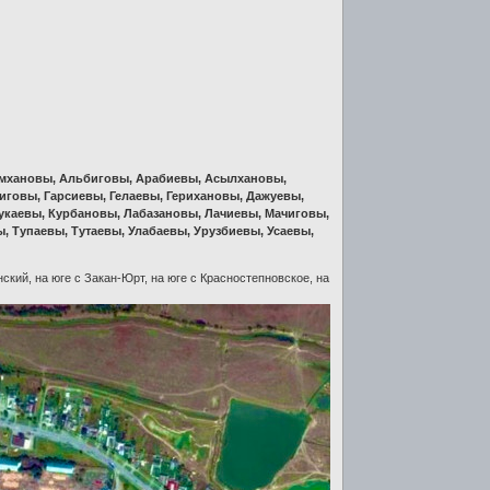
имхановы, Альбиговы, Арабиевы, Асылхановы,
говы, Гарсиевы, Гелаевы, Герихановы, Дажуевы,
укаевы, Курбановы, Лабазановы, Лачиевы, Мачиговы,
, Тупаевы, Тутаевы, Улабаевы, Урузбиевы, Усаевы,
ский, на юге с Закан-Юрт, на юге с Красностепновское, на