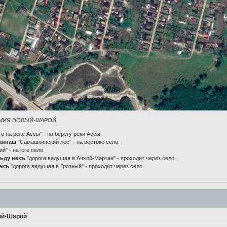
МИЯ НОВЫЙ-ШАРОЙ
о на реке Ассы" - на берегу реки Ассы.
аннаш
"Самашкинский лес" - на востоке село.
й" - на юге село.
оьду некъ
"дорога ведушая в Ачхой-Мартан" - проходит через село.
некъ
"дорога ведушая в Грозный" - проходит через село
й-Шарой