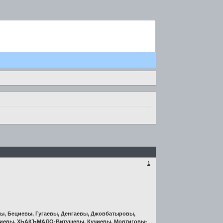
1
, Бециевы, Гугаевы, Денгаевы, Джовбатыровы,
джиевы, ХЬАКЪМАДО-Витушевы, Кучиевы, Мовтиговы-