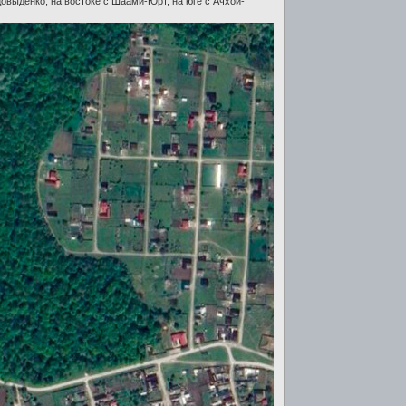
Довыденко, на востоке с Шаами-Юрт, на юге с Ачхой-