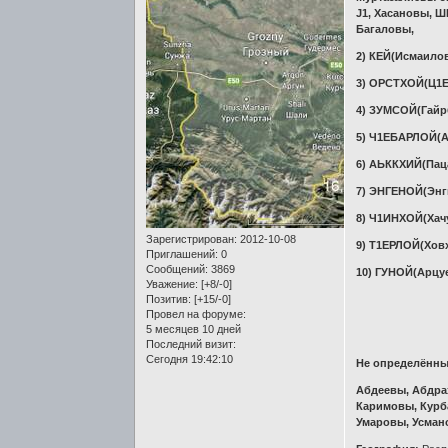
J1, Хасановы, 
Багаловы,
2) КЕЙ(Исмаило
3) ОРСТХОЙ(Ц1Е
4) ЗУМСОЙ(Гайр
5) Ч1ЕБАРЛОЙ(
6) АЬККХИЙ(Пац
7) ЭНГЕНОЙ(Энг
8) Ч1ИНХОЙ(Хач
Зарегистрирован
: 2012-10-08
9) Т1ЕРЛОЙ(Хов
Приглашений:
0
Сообщений:
3869
10) ГУНОЙ(Арцу
Уважение:
[+8/-0]
Позитив:
[+15/-0]
Провел на форуме:
5 месяцев 10 дней
Последний визит:
Сегодня 19:42:10
Не определённ
Абдеевы, Абдра
Каримовы, Курб
Умаровы, Усман