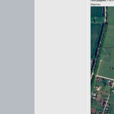
География:
Распо
Мартан.