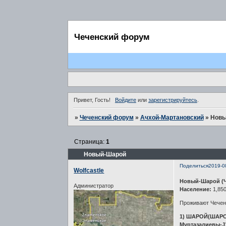
Чеченский форум
Привет, Гость!
Войдите
или
зарегистрируйтесь
.
»
Чеченский форум
»
Ачхой-Мартановский
»
Новы
Страница:
1
Новый-Шарой
Поделиться
2019-0
Wolfcastle
Новый-Шарой (Ч
Администратор
Население:
1,850
Проживают Чечен
1) ШАРОЙ(ШАРО-
Муртазалиевы-J