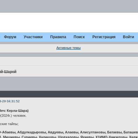
Форум
Участники
Правила
Поиск
Регистрация
Войти
Активные темы
й-Шарой
8-29 04:31:52
еч: Керла-Шара)
(2024г.) человек.
ские тайпы;
Абаевы, Абдулкадыровы, Авдуевы, Алаевы, Алисултановы, Батаевы, Баташевы
1, Мишиевы, Суриевы, Халиковы, Шовхаловы, Яхиевы, Х1ИМО-Хамзатовы, Ха