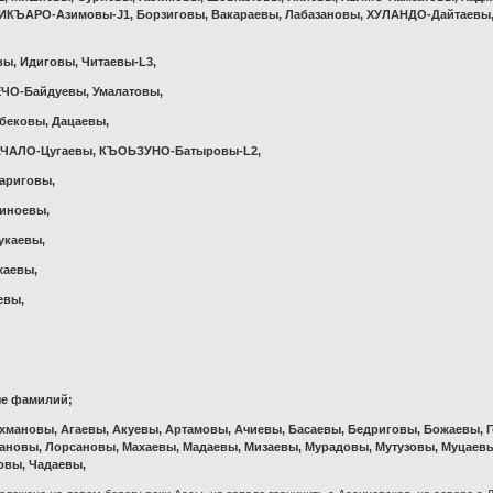
ШИКЪАРО-Азимовы-J1, Борзиговы, Вакараевы, Лабазановы, ХУЛАНДО-Дайтаевы,
вы, Идиговы, Читаевы-L3,
ЧО-Байдуевы, Умалатовы,
бековы, Дацаевы,
АЧАЛО-Цугаевы, КЪОЬЗУНО-Батыровы-L2,
ариговы,
иноевы,
укаевы,
хаевы,
евы,
ые фамилий;
хмановы, Агаевы, Акуевы, Артамовы, Ачиевы, Басаевы, Бедриговы, Божаевы, Г
ановы, Лорсановы, Махаевы, Мадаевы, Мизаевы, Мурадовы, Мутузовы, Муцаевы
овы, Чадаевы,