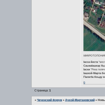
МИКРОТОПОНИ
Iасса-йиста
"мест
СаьмаIашкар Хь
Iасхи
"Река телячи
Iашхой-Марта б
ГIалитIа боьду 
0
Страница:
1
»
Чеченский форум
»
Ачхой-Мартановский
»
Новы