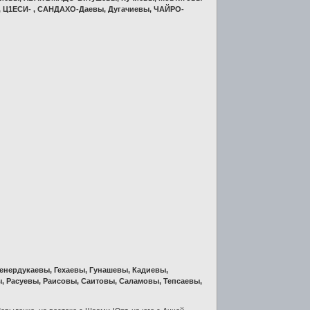
 Ц1ЕСИ- , САНДАХО-Даевы, Дугачиевы, ЧАЙРО-
енердукаевы, Гехаевы, Гунашевы, Кадиевы,
, Расуевы, Раисовы, Саитовы, Саламовы, Тепсаевы,