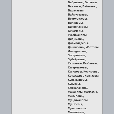
Бабутаевы, Батаевы,
Бажиевы, Байтаевы,
Баракаевы,
Баймурзаевы,
Бекмурзаевы,
Билаловы,
Биярслановы,
Буцамовы,
Гусейхановы,
Дидимовы,
Джамалдаевы,
Данияловы, Иботовы,
Имхаджиевы,
Закарьяевы,
Зубайраевы,
Казмаевы, Казбаевы,
Кагермановы,
Кагировы, Керимовы,
Кочакаевы, Контаевы,
Куркахановы,
Кукуевы,
Кашкалаковы,
Макаровы, Мамаевы,
Межидовы,
Муцалхановы,
Мунтаевы,
Муталиповы,
Митилаевы,