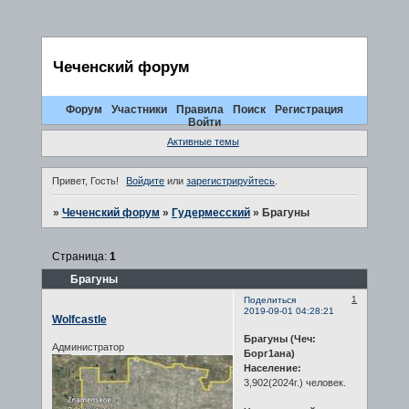
Чеченский форум
Форум
Участники
Правила
Поиск
Регистрация
Войти
Активные темы
Привет, Гость!
Войдите
или
зарегистрируйтесь
.
»
Чеченский форум
»
Гудермесский
»
Брагуны
Страница:
1
Брагуны
1
Поделиться
2019-09-01 04:28:21
Wolfcastle
Брагуны (Чеч:
Администратор
Борг1ана)
Население:
3,902(2024г.) человек.