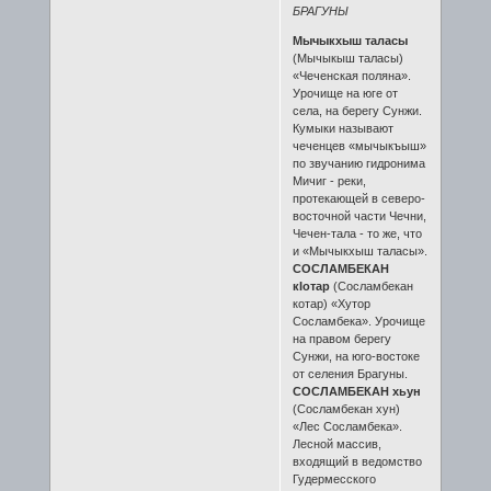
БРАГУНЫ
Мычыкхыш таласы
(Мычыкыш таласы)
«Чеченская поляна».
Урочище на юге от
села, на берегу Сунжи.
Кумыки называют
чеченцев «мычыкъыш»
по звучанию гидронима
Мичиг - реки,
протекающей в северо-
восточной части Чечни,
Чечен-тала - то же, что
и «Мычыкхыш таласы».
СОСЛАМБЕКАН
кIотар
(Сосламбекан
котар) «Хутор
Сосламбека». Урочище
на правом берегу
Сунжи, на юго-востоке
от селения Брагуны.
СОСЛАМБЕКАН хьун
(Сосламбекан хун)
«Лес Сосламбека».
Лесной массив,
входящий в ведомство
Гудермесского