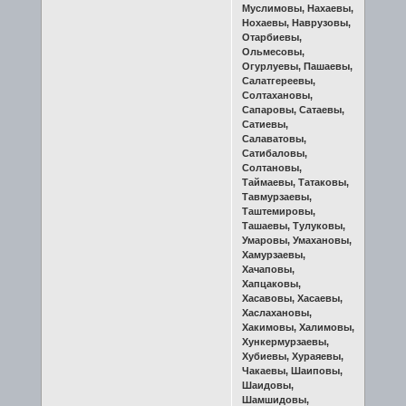
Муслимовы, Нахаевы,
Нохаевы, Наврузовы,
Отарбиевы,
Ольмесовы,
Огурлуевы, Пашаевы,
Салатгереевы,
Солтахановы,
Сапаровы, Сатаевы,
Сатиевы,
Салаватовы,
Сатибаловы,
Солтановы,
Таймаевы, Татаковы,
Тавмурзаевы,
Таштемировы,
Ташаевы, Тулуковы,
Умаровы, Умахановы,
Хамурзаевы,
Хачаповы,
Хапцаковы,
Хасавовы, Хасаевы,
Хаслахановы,
Хакимовы, Халимовы,
Хункермурзаевы,
Хубиевы, Хураяевы,
Чакаевы, Шаиповы,
Шаидовы,
Шамшидовы,