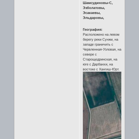
Шамсудиновы-C,
Эзболатовы,
Эсакаевы,
Эльдаровы,
География:
Расположено на левом
берегу реки Сунжи, на
западе граничить с
Червленная-Узловая, на
севере с
Старощедринская, на
юге с Дарбанхи, на
востоке с Хангиш-Юрт.