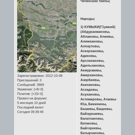
Чеченские тейпы;
Народы;
1) КУМЫКИ(Г1умкий)
(Абдурахмановы,
Аблавовы, Алиевы,
Алимхановы,
Алпаутовы,
Аскерхановы,
Адиковы,
Арслахановы,
Адильхановы,
Акмурзаевы,
Амирхановы,
Зарегистрирован
: 2012-10-08
Азербиевы,
Приглашений:
0
Сообщений:
3869
Акихановы,
Уважение:
[+8/-0]
Асхадовы,
Позитив:
[+15/-0]
Асухановы,
Провел на форуме:
Астемировы, Атаевы-
5 месяцев 10 дней
R1a, Бикинины,
Последний визит:
Базаевы, Бациевы,
Сегодня 09:39:49
Байзуркаевы,
Балатхановы,
Батаковы,
Байгереевы,
Батырхановы,