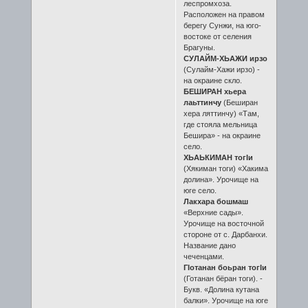
леспромхоза.
Расположен на правом
берегу Сунжи, на юго-
востоке от селения
Брагуны.
СУЛАЙМ-ХЬАЖИ ирзо
(Сулайм-Хажи ирзо) -
на окраине скло.
БЕШИРАН хьера
лаьттинчу
(Беширан
хера ляттинчу) «Там,
где стояла мельница
Бешира» - на окраине
село.
ХЬАЬКИМАН тогIи
(Хякиман тоги) «Хакима
долина». Урочище на
юге село.
Лакхара бошмаш
«Верхние сады».
Урочище на восточной
стороне от с. Дарбанхи.
Название дано
чеченцами.
ГIотанан боьран тогIи
(Готанан бёран тоги). -
Букв. «Долина кутана
балки». Урочище на юге