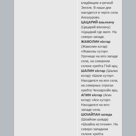
кладбищем и речкой
Энгелк. В наши дни
находится в черте села
Алхазурово.
ЦАЦАРИЙ ваьхначу
(Цацарий вяхначу)
«Цацарий где жил». На
северо-западе.
ЖАМОЛИН кӀотар
(Жамолин котар)
«Жамолы хутор».
Урочище на юго-западе
села, на северном
склоне хребта ГӀой-арц.
ШАЛИН кӀотар
(Шалин
котар) «Шали хутор».
Находился на юге села,
на северных отрогах
хребта Чехкархойн арц.
АГӀИН кӀотар
(Агин
котар) «Аги хутор».
Находился на юго-
западе села.
ШОӀАЙПАН шовда
(Шоайпан шовда)
«Шоайпа источник». На
северо-западном
склоне хребта