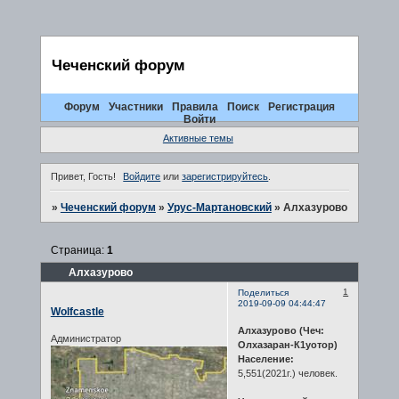
Чеченский форум
Форум
Участники
Правила
Поиск
Регистрация
Войти
Активные темы
Привет, Гость!
Войдите
или
зарегистрируйтесь
.
»
Чеченский форум
»
Урус-Мартановский
»
Алхазурово
Страница:
1
Алхазурово
1
Поделиться
2019-09-09 04:44:47
Wolfcastle
Алхазурово (Чеч:
Администратор
Олхазаран-К1уотор)
Население:
5,551(2021г.) человек.