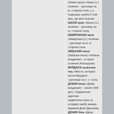
(Хяжен ирзо) «Хяже (л.)
поляна» - урочище на
ю. стороне села, у с.
подножья хребта Г1ой-
арц, где жил Хьаьже.
ШАЛИ ирзо
«Шали (л.)
поляна» - урочище на
ю. стороне села.
ӀАМИРХАНАН ирзо
«Амирхана (л.) поляна»
- урочище на ю.-в.
стороне села.
ХӀЕБАЗИН мохк
(Хебазин мохк) «Хебази
владение» - в черте
селения Алхазурово.
МУРДАЛА хьаькхна
чоь
«Место, которое
косил Мурдал»
-урочище на с.-з. села.
ДУБИН мохк
«Дубы
владения» - земля (400
дес), подаренная
царским
правительством за
усердие наибу имама
Шамиля Дубе Джукаеву.
ДЕНИН беш
«Дени