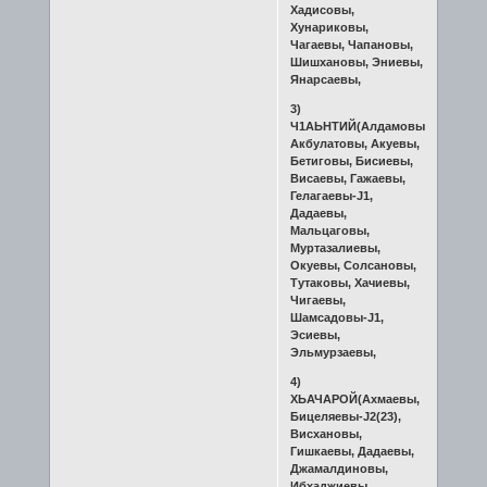
Хадисовы,
Хунариковы,
Чагаевы, Чапановы,
Шишхановы, Эниевы,
Янарсаевы,
3)
Ч1АЬНТИЙ(Алдамовы,
Акбулатовы, Акуевы,
Бетиговы, Бисиевы,
Висаевы, Гажаевы,
Гелагаевы-J1,
Дадаевы,
Мальцаговы,
Муртазалиевы,
Окуевы, Солсановы,
Тутаковы, Хачиевы,
Чигаевы,
Шамсадовы-J1,
Эсиевы,
Эльмурзаевы,
4)
ХЬАЧАРОЙ(Ахмаевы,
Бицеляевы-J2(23),
Висхановы,
Гишкаевы, Дадаевы,
Джамалдиновы,
Ибхаджиевы,