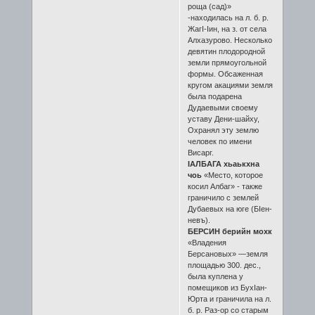
роща (сад)»
-находилась на л. б. р.
ЖагӀ-Ӏин, на з. от села
Алхазурово. Несколько
девятин плодородной
земли прямоугольной
формы. Обсаженная
кругом акациями земля
была подарена
Дудаевыми своему
уставу Дени-шайху,
Охранял эту землю
человек по имени
Висарг.
ӀАЛБАГА хьаькхна
чоь
«Место, которое
косил Албаг» - также
граничило с землей
Дубаевых на юге (БӀен-
невъ).
БЕРСИН берийн мохк
«Владения
Берсановых» —земля
площадью 300. дес.,
была куплена у
помещиков из БухӀан-
Юрта и граничила на л.
б. р. Раз-ор со старым