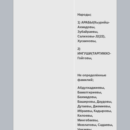
Народы;
1) АРАБЫ(Кьурейш-
Ахмадовы,
Зубайраевы,
Салиховы-J2(22),
Хусаиновы,
2)
ИНГУШИ(ТАРГИМХО-
Гойговы,
Не определённые
фамилий;
Абдулхаджиевы,
Баматгириевы,
Бахмадовы,
Башировы, Даудовы,
Дутаевы, Джемиевы,
Ибраевы, Кадыровы,
Килоевы,
Мингебаевы,
Мовлатовы, Садаевы,
Чакаевы,