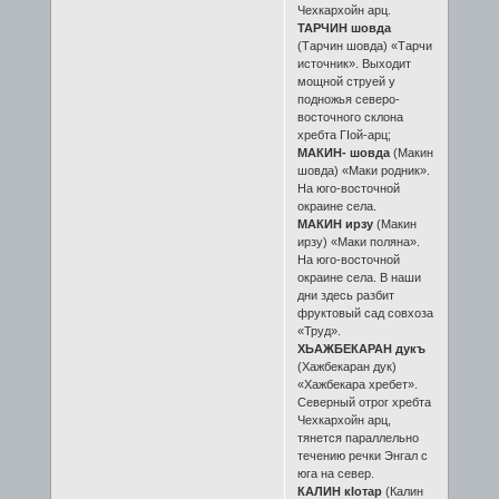
Чехкархойн арц.
ТАРЧИН шовда
(Тарчин шовда) «Тарчи
источник». Выходит
мощной струей у
подножья северо-
восточного склона
хребта ГӀой-арц;
МАКИН- шовда
(Макин
шовда) «Маки родник».
На юго-восточной
окраине села.
МАКИН ирзу
(Макин
ирзу) «Маки поляна».
На юго-восточной
окраине села. В наши
дни здесь разбит
фруктовый сад совхоза
«Труд».
ХЬАЖБЕКАРАН дукъ
(Хажбекаран дук)
«Хажбекара хребет».
Северный отрог хребта
Чехкархойн арц,
тянется параллельно
течению речки Энгал с
юга на север.
КАЛИН кӀотар
(Калин