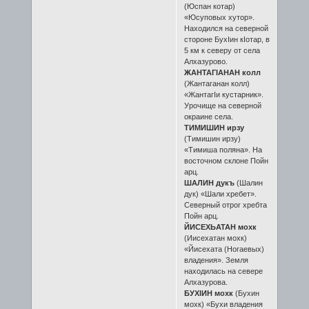
(Юспан котар)
«Юсуповых хутор».
Находился на северной
стороне БухӀин кӀотар, в
5 км к северу от села
Алхазурово.
ЖАНТАГӀАНАН колл
(Жантаганан колл)
«ЖантагӀи кустарник».
Урочище на северной
окраине села.
ТИМИШИН ирзу
(Тимишин ирзу)
«Тимиша поляна». На
восточном склоне Пойн
арц.
ШАЛИН дукъ
(Шалин
дук) «Шали хребет».
Северный отрог хребта
Пойн арц.
ЙИСЕХЬАТАН мохк
(Иисехатан мохк)
«Йисехата (Ногаевых)
владения». Земля
находилась на севере
Алхазурова.
БУХӀИН мохк
(Бухин
мохк) «Бухи владения