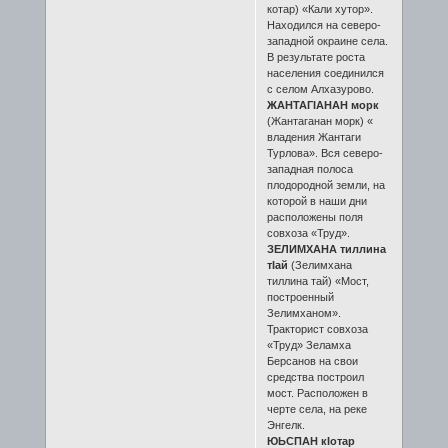
котар) «Кали хутор».
Находился на северо-
западной окраине села.
В результате роста
населения соединился
с селом Алхазурово.
ЖАНТАГӀАНАН морк
(Жантаганан морк) «
владения Жантаги
Турлова». Вся северо-
западная полоса
плодородной земли, на
которой в наши дни
расположены поля
совхоза «Труд».
ЗЕЛИМХАНА тиллина
тӀай
(Зелимхана
тиллина тай) «Мост,
построенный
Зелимханом».
Тракторист совхоза
«Труд» Зеламха
Берсанов на свои
средства построил
мост. Расположен в
черте села, на реке
Энгелк.
ЮЬСПАН кӀотар