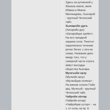
Здесь на купленной у
Жанала земле, жили
Ибакка и Мовла
Магомадовы, Хьачарой
- крупный Чеченский
тайп.
Хьачаройн дукъ
(Хачаройн дук)
«Хачаройцев хребет».
На юго-западной
окраине села. Тянется
параллельно течению
речки Энгал, с юга на
север. Название дано
ввиду того, что у
северной части отрога
живут выходцы
общества Хьачара.
Мулкъойн ирзу
(Мулкойн ирзу)
«Мулкойцев поляна» -
На южном склоне ГIойн
арц. Мулкъой - крупный
Чеченский тайп.
Чайройн кӀотар
(Чайройн котар)
«Чайройцев хутор» - на
з. от села, на пр. б.