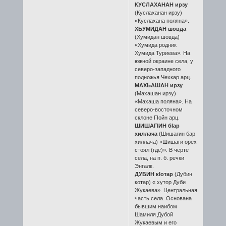
КУСЛАХАНАН ирзу
(Куслаханан ирзу)
«Куслахана поляна».
ХЬУМИДАН шовда
(Хумидан шовда)
«Хумида родник
Хумида Туриева». На
южной окраине села, у
северо-западного
подножья Чехкар арц.
МАХЬАШАН ирзу
(Махашан ирзу)
«Махаша поляна». На
северо-восточном
склоне ГIойн арц.
ШИШАГIИН бIар
хиллача
(Шишагин бар
хиллача) «Шишаги орех
стоял (где)». В черте
села, на п. б. речки
Энгалк.
ДУБИН кIотар
(Дубин
котар) « хутор Дуби
Жукаева». Центральная
часть села. Основана
бывшим наибом
Шамиля Дубой
Жукаевым и его