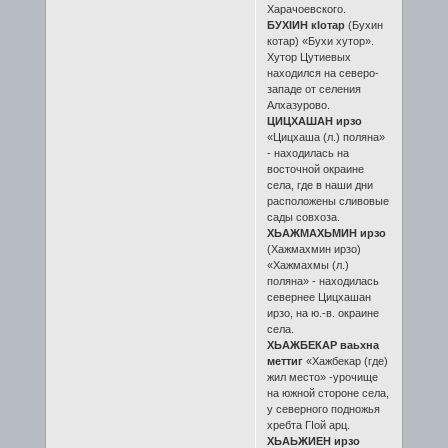
Харачоевского.
БУХӀИН кӀотар
(Бухин
котар) «Бухи хутор».
Хутор Цутиевых
находился на северо-
западе от селения
Алхазурово.
ЦИЦХАШАН ирзо
«Цицхаша (л.) поляна»
- находилась на
восточной окраине
села, где в наши дни
расположены сливовые
сады совхоза.
ХЬАЖМАХЬМИН ирзо
(Хажмахмин ирзо)
«Хажмахмы (л.)
поляна» - находилась
севернее Цицхашан
ирзо, на ю.-в. окраине
села.
ХЬАЖБЕКАР ваьхна
меттиг
«Хажбекар (где)
жил место» -урочище
на южной стороне села,
у северного подножья
хребта ГIой арц.
ХЬАЬЖИЕН ирзо