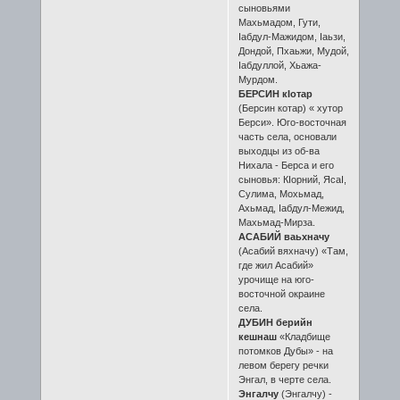
сыновьями
Махьмадом, Гути,
Iабдул-Мажидом, Iаьзи,
Дондой, Пхаьжи, Мудой,
Iабдуллой, Хьажа-
Мурдом.
БЕРСИН кIотар
(Берсин котар) « хутор
Берси». Юго-восточная
часть села, основали
выходцы из об-ва
Нихала - Берса и его
сыновья: КIорний, ЯсаI,
Сулима, Мохьмад,
Ахьмад, Iабдул-Межид,
Махьмад-Мирза.
АСАБИЙ ваьхначу
(Асабий вяхначу) «Там,
где жил Асабий»
урочище на юго-
восточной окраине
села.
ДУБИН берийн
кешнаш
«Кладбище
потомков Дубы» - на
левом берегу речки
Энгал, в черте села.
Энгалчу
(Энгалчу) -