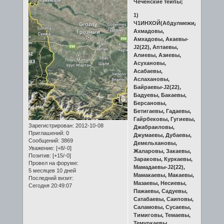
Чеченские тейпы;
1)
Ч1ИНХОЙ(Абдулмежидовы,
Ахмадовы,
Амхадовы, Акаевы-
J2(22), Аптаевы,
Алиевы, Азиевы,
Асухановы,
Асабаевы,
Аслахановы,
Байраевы-J2(22),
Бадуевы, Бакаевы,
Берсановы,
Бетигаевы, Гадаевы,
Гайрбековы, Гугиевы,
Зарегистрирован
: 2012-10-08
Джабраиловы,
Приглашений:
0
Джумаевы, Дубаевы,
Сообщений:
3869
Демельхановы,
Уважение:
[+8/-0]
Жаларовы, Закаевы,
Позитив:
[+15/-0]
Зараковы, Куркаевы,
Провел на форуме:
Мамадаевы-J2(22),
5 месяцев 10 дней
Мамакаевы, Макаевы,
Последний визит:
Мазаевы, Несиевы,
Сегодня 20:49:07
Пажаевы, Садуевы,
Сатабаевы, Саиповы,
Саламовы, Сусаевы,
Тимиговы, Темаевы,
Темуркаевы,