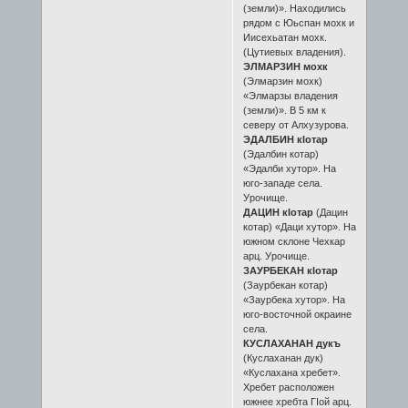
(земли)». Находились
рядом с Юьспан мохк и
Иисехьатан мохк.
(Цутиевых владения).
ЭЛМАРЗИН мохк
(Элмарзин мохк)
«Элмарзы владения
(земли)». В 5 км к
северу от Алхузурова.
ЭДАЛБИН кӀотар
(Эдалбин котар)
«Эдалби хутор». На
юго-западе села.
Урочище.
ДАЦИН кӀотар
(Дацин
котар) «Даци хутор». На
южном склоне Чехкар
арц. Урочище.
ЗАУРБЕКАН кӀотар
(Заурбекан котар)
«Заурбека хутор». На
юго-восточной окраине
села.
КУСЛАХАНАН дукъ
(Куслаханан дук)
«Куслахана хребет».
Хребет расположен
южнее хребта ГӀой арц.