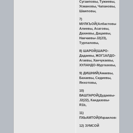
Сугаиповы, Тужиевы,
Усмановы, Чапановы,
Шаиповы,
7)
МУЛКЪОЙ(Албастовы,
Алиевы, Асаговы,
Дахиевы, Дацаевы,
Накчаевы-J2(23),
Турпаловы,
8) ШАРОЙ(ШАРО-
Дадаевы, ЖОГ1АЛДО-
Агаевы, Ханчукаевы,
ХУЛАНДО-Муртазовы,
9) ДИШНИЙ(Амаевы,
Бахаевы, Сидиевы,
Янхотовы,
10)
ВАШТАРОЙ(Дудаевы-
J2(22), Кандазовы-
R1b,
11)
ПХЬАМТОЙ(Израиловы,
12) ЗУМСОЙ