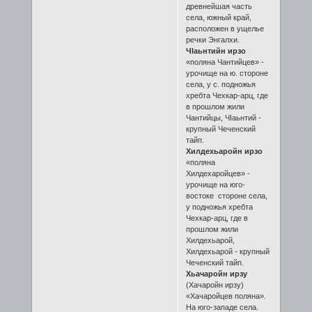
древнейшая часть
села, южный край,
расположен в ущелье
речки Энгалхи.
ЧIаьнтийн ирзо
«поляна Чантийцев» -
урочище на ю. стороне
села, у с. подножья
хребта Чехкар-арц, где
в прошлом жили
Чантийцы, ЧIаьнтий -
крупный Чеченский
тайп.
Хилдехьаройн ирзо
«поляна
Хилдехаройцев» -
урочище на юго-
востоке стороне села,
у подножья хребта
Чехкар-арц, где в
прошлом жили
Хилдехьарой,
Хилдехьарой - крупный
Чеченский тайп.
Хьачаройн ирзу
(Хачаройн ирзу)
«Хачаройцев поляна».
На юго-западе села.