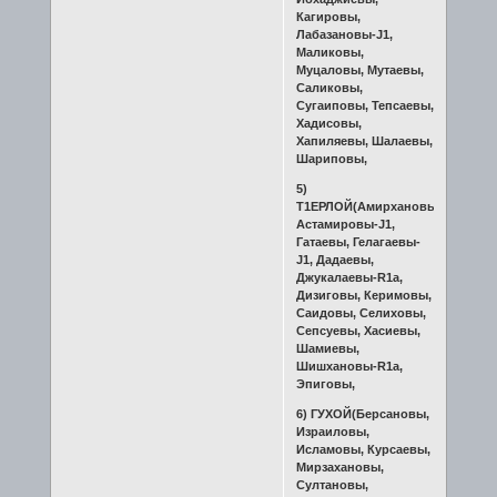
Кагировы,
Лабазановы-J1,
Маликовы,
Муцаловы, Мутаевы,
Саликовы,
Сугаиповы, Тепсаевы,
Хадисовы,
Хапиляевы, Шалаевы,
Шариповы,
5)
Т1ЕРЛОЙ(Амирхановы,
Астамировы-J1,
Гатаевы, Гелагаевы-
J1, Дадаевы,
Джукалаевы-R1a,
Дизиговы, Керимовы,
Саидовы, Селиховы,
Сепсуевы, Хасиевы,
Шамиевы,
Шишхановы-R1a,
Эпиговы,
6) ГУХОЙ(Берсановы,
Израиловы,
Исламовы, Курсаевы,
Мирзахановы,
Султановы,