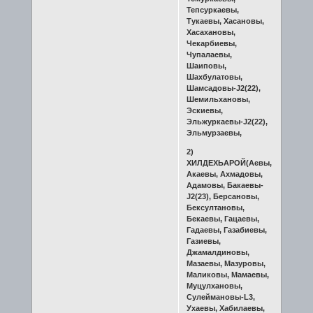
Тепсуркаевы,
Тукаевы, Хасановы,
Хасахановы,
Чекарбиевы,
Чупалаевы,
Шаиповы,
Шахбулатовы,
Шамсадовы-J2(22),
Шемильхановы,
Эскиевы,
Эльжуркаевы-J2(22),
Эльмурзаевы,
2)
ХИЛДЕХЬАРОЙ(Аевы,
Акаевы, Ахмадовы,
Адамовы, Бакаевы-
J2(23), Берсановы,
Бексултановы,
Бекаевы, Гацаевы,
Гадаевы, Газабиевы,
Газиевы,
Джамалдиновы,
Мазаевы, Мазуровы,
Маликовы, Мамаевы,
Муцулхановы,
Сулеймановы-L3,
Ухаевы, Хабилаевы,