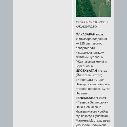
МИКРОТОПОНИМИЯ
АЛХАЗУРОВО
ОЛХАЗАРАН мохк
«Олхазара владение»
— 225 дес. земли,
владение это
находилось между-
землями Турловых
(ЖантагӀанан мохк) и
Берсановых.
ЙИСЕХЬАТАН кӀотар
(Йисехатан котар)
«Йисехьата хутор».
Находился на северной
стороне селения. Хутор
Нагаевых.
ЗЕЛИМХАНАН хъех
«Пещера Зелимхана».
На южном склоне
Чахкеринского хребта,
где некогда Сулейман и
Магомед Муртазалиевы
укрывали Зелимхана