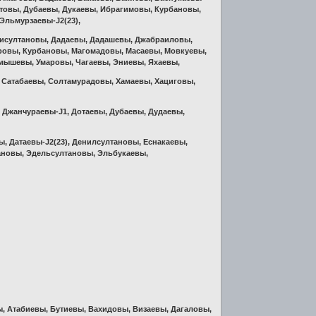
хотовы, Дубаевы, Дукаевы, Ибрагимовы, Курбановы,
Эльмурзаевы-J2(23),
Бисултановы, Дадаевы, Дадашевы, Джабраиловы,
ровы, Курбановы, Магомадовы, Масаевы, Мовкуевы,
Умышевы, Умаровы, Чагаевы, Эниевы, Яхаевы,
, Сатабаевы, Солтамурадовы, Хамаевы, Хациговы,
 Джанчураевы-J1, Дотаевы, Дубаевы, Дудаевы,
ы, Датаевы-J2(23), Денилсултановы, Еснакаевы,
сановы, Эдельсултановы, Эльбукаевы,
, Атабиевы, Бутиевы, Вахидовы, Визаевы, Дагаловы,