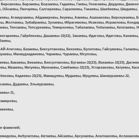
, Берсановы, Барзаевы, Борзаевы, Гадаевы, Гаевы, Гелагаевы, Даудовы, Джан
), Ойсаевы, Пинчуевы, Салгириевы, Саралиевы, Такаевы, Шахбиевы, Шидаевы, 
иевы, Агамурзаевы, Айдамировы, Акуевы, Азиевы, Ашахановы, Берснукаевы, 
вы, Жолтаевы, Зубайраевы, Зулаевы, Ибрагимовы, Исаковы, Исраиловы, Конда
аевы, Тепсаевы, Тепсуркаевы, Темерхоевы, Табалаевы, Тобалаевы, Хататаевы, 
енгариевы, Гайрбековы, Дашаевы-J2(22), Закаевы, Идаговы, Идиговы, Кахаевы
баевы,
АЙ-Атиговы, Базаевы, Бексултановы, Бехоевы, Булатовы, Гайсумовы, Галаевы,
йраевы, Махмудхаджиевы, Чараевы, Чураевы, Юсуповы,
евы, Бакаевы, Бекаевы, Бексултановы, Бугаевы-J2(23), Вахаевы-J2(23), Дагиев
вы, Мазаевы, Матуевы, Мункаевы, Самбаевы-J2(23), Устархановы, Хатуевы, Ха
бековы, Кадиевы-J2(23), Мамацуевы, Мудаевы, Муцуевы, Шахмурзаевы-J2,
саевы, Дудаевы, Эльмурзаевы,
аевы-J1,
тамировы,
ажиевы,
ые фамилий;
ежидовы, Акбулатовы, Автаевы, Айсаевы, Арсухаевы, Асилхановы, Аслахановы