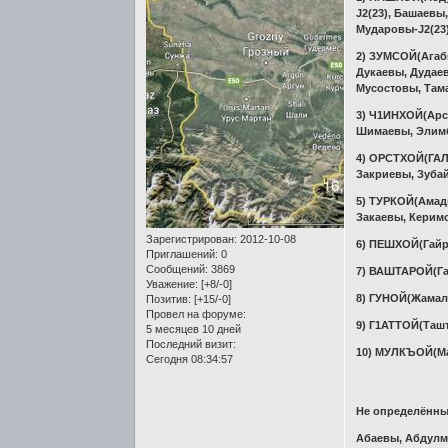
J2(23), Башаевы
Мударовы-J2(23
2) ЗУМСОЙ(Агаб
Дукаевы, Дудае
Мусостовы, Там
3) Ч1ИНХОЙ(Арс
Шимаевы, Элим
4) ОРСТХОЙ(ГАЛ
Закриевы, Зуба
5) ТУРКОЙ(Амади
Закаевы, Керимо
Зарегистрирован
: 2012-10-08
6) ПЕШХОЙ(Гайр
Приглашений:
0
Сообщений:
3869
7) ВАШТАРОЙ(Га
Уважение:
[+8/-0]
8) ГУНОЙ(Жамал
Позитив:
[+15/-0]
Провел на форуме:
9) Г1АТТОЙ(Таш
5 месяцев 10 дней
Последний визит:
10) МУЛКЪОЙ(М
Сегодня 08:34:57
Не определённ
Абаевы, Абдулм