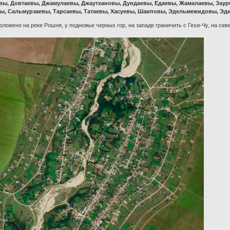
вы, Довтаевы, Джамулаевы, Джаутхановы, Дундаевы, Едаевы, Жамалаевы, Заур
вы, Сальмурзаевы, Тарсаевы, Татаевы, Хасуевы, Шаиповы, Эдельмежидовы, Эд
ложено на реке Рошня, у подножье черных гор, на западе граничить с Гехи-Чу, на север