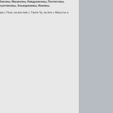
бековы, Масаковы, Навдухановы, Полтиговы,
исултановы, Эльжуркаевы, Яхиевы,
е с Гехи, на востоке с Танги-Чу, на юге с Мaгусты и