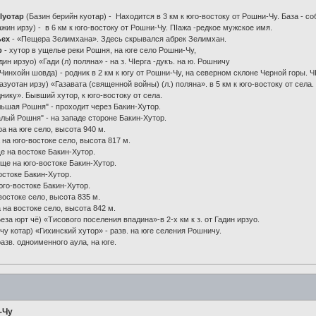
Iуотар
(Базин берийн куотар) - Находится в 3 км к юго-востоку от Рошни-Чу. База - с
жин ирзу) - в 6 км к юго-востоку от Рошни-Чу. ПIажа -редкое мужское имя.
ьех
- «Пещера Зелимхана». Здесь скрывался абрек Зелимхан.
р
- хутор в ущелье реки Рошня, на юге село Рошни-Чу,
дин ирзуо) «Гади (л) поляна» - на з. ЧIерга -дукъ. на ю. Рошничу
Чинхойн шовда) - родник в 2 км к югу от Рошни-Чу, на северном склоне Черной горы. Ч
азуотан ирзу) «Газавата (священной войны) (л.) поляна». в 5 км к юго-востоку от села.
нику». Бывший хутор, к юго-востоку от села.
ьшая Рошня" - проходит через Бакин-Хутор.
лый Рошня" - на западе стороне Бакин-Хутор.
ора на юге село, высота 940 м.
 на юго-востоке село, высота 817 м.
е на востоке Бакин-Хутор.
ще на юго-востоке Бакин-Хутор.
остоке Бакин-Хутор.
 юго-востоке Бакин-Хутор.
 востоке село, высота 835 м.
а на востоке село, высота 842 м.
еза юрт чё) «Тисового поселения впадина»-в 2-х км к з. от Гадин ирзуо.
чу котар) «Гихинский хутор» - разв. на юге селения Рошничу.
разв. одноименного аула, на юге.
-Чу