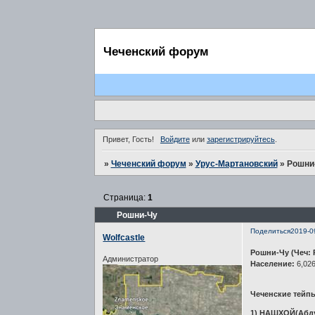
Чеченский форум
Привет, Гость!
Войдите
или
зарегистрируйтесь
.
»
Чеченский форум
»
Урус-Мартановский
»
Рошни
Страница:
1
Рошни-Чу
Поделиться
2019-0
Wolfcastle
Рошни-Чу (Чеч: 
Администратор
Население:
6,026
Чеченские тейп
1) НАШХОЙ(Абду