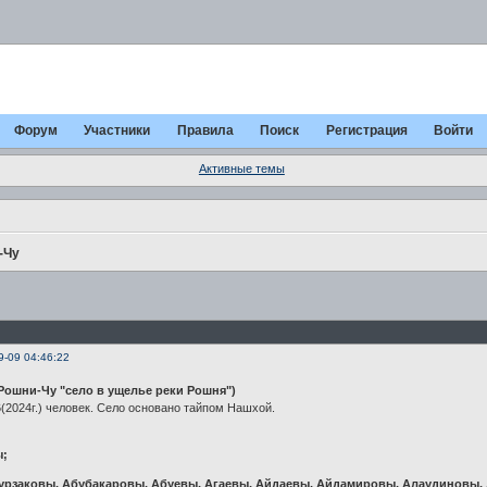
Форум
Участники
Правила
Поиск
Регистрация
Войти
Активные темы
-Чу
9-09 04:46:22
Рошни-Чу "село в ущелье реки Рошня")
(2024г.) человек. Село основано тайпом Нашхой.
ы;
рзаковы, Абубакаровы, Абуевы, Агаевы, Айдаевы, Айдамировы, Алаудиновы, 