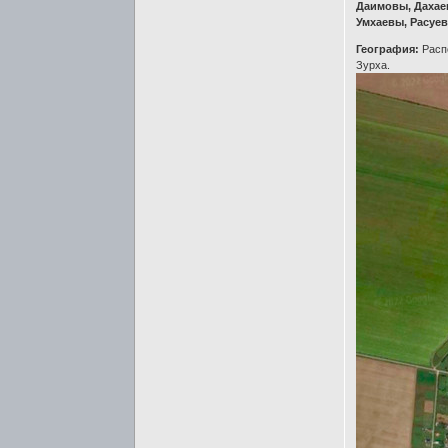
Даимовы, Дахае
Умхаевы, Расуе
География:
Распо
Зурха.