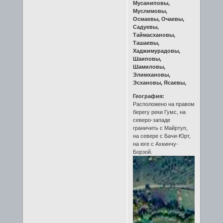
Мусаниповы,
Муслимовы,
Осмаевы, Очаевы,
Садуевы,
Таймасхановы,
Ташаевы,
Хаджимурадовы,
Шаиповы,
Шамиловы,
Элимхановы,
Эсхановы, Ясаевы,
География:
Расположено на правом
берегу реки Гумс, на
северо-западе
граничить с Майртуп,
на севере с Бачи-Юрт,
на юге с Ахкинчу-
Борзой.