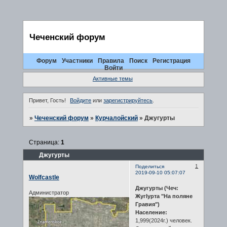
Чеченский форум
Форум
Участники
Правила
Поиск
Регистрация
Войти
Активные темы
Привет, Гость!
Войдите
или
зарегистрируйтесь
.
»
Чеченский форум
»
Курчалойский
»
Джугурты
Страница:
1
Джугурты
1
Поделиться
2019-09-10 05:07:07
Wolfcastle
Джугурты (Чеч:
Администратор
ЖугIурта "На поляне
Гравия")
Население:
1,999(2024г.) человек.