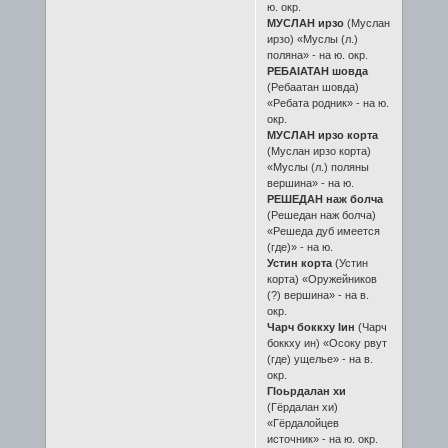
ю. окр.
МУСЛАН ирзо
(Муслан
ирзо) «Муслы (л.)
поляна» - на ю. окр.
РЕБАIАТАН шовда
(Ребаатан шовда)
«Ребата родник» - на ю.
окр.
МУСЛАН ирзо корта
(Муслан ирзо корта)
«Муслы (л.) поляны
вершина» - на ю.
РЕШЕДАН наж болча
(Решедан наж болча)
«Решеда дуб имеется
(где)» - на ю.
Устин корта
(Устин
корта) «Оружейников
(?) вершина» - на в.
окр.
Чарч боккху Iин
(Чарч
боккху ин) «Осоку рвут
(где) ущелье» - на в.
окр.
ГIоьрдалан хи
(Гёрдалан хи)
«Гёрдалойцев
источник» - на ю. окр.