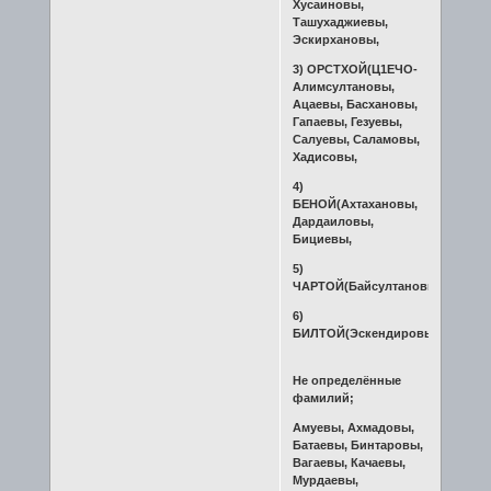
Хусаиновы,
Ташухаджиевы,
Эскирхановы,
3) ОРСТХОЙ(Ц1ЕЧО-
Алимсултановы,
Ацаевы, Басхановы,
Гапаевы, Гезуевы,
Салуевы, Саламовы,
Хадисовы,
4)
БЕНОЙ(Ахтахановы,
Дардаиловы,
Бициевы,
5)
ЧАРТОЙ(Байсултановы,
6)
БИЛТОЙ(Эскендировы,
Не определённые
фамилий;
Амуевы, Ахмадовы,
Батаевы, Бинтаровы,
Вагаевы, Качаевы,
Мурдаевы,