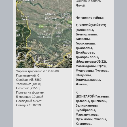
Основано тайпом
Ялхой.
Чеченские тейпы;
1) ЯЛХОЙ(БИЙТРО)
(Албековы,
Бетмирзаевы,
Бизиевы,
Герихановы,
Джабаевы,
Джабаровы,
Джабраиловы,
Ибрагимовы-J2(22),
Магамадовы-J2(23),
Муцураевы, Тутуевы,
Зарегистрирован
: 2012-10-08
Шидаевы,
Приглашений:
0
Сообщений:
3869
Элимхаджиевы,
Уважение:
[+8/-0]
Язаевы,
Позитив:
[+15/-0]
2)
Провел на форуме:
ЦIОНТАРОЙ(Гакаевы,
5 месяцев 10 дней
Последний визит:
Датаевы, Денгиевы,
Сегодня 13:02:39
Зелимхановы,
Зубайраевы,
Мартанукаевы,
Орзимовы, Умаевы,
Хизриевы,