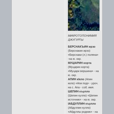
МИКРОТОПОНИМИЯ
ДЖУГУРТЫ
БЕРСНАКЪИН ирзо
(Берснакин ирзо)
«Берснаки (л.) поляна»
-на ю. окр.
МУЦIАРИН корта
(Муцарин корта)
«Муцари вершина» - на
ю. окр.
АПИН кIело
(Апин
кело) «Апи под» - уроч.
на с. Апа - соб. имя.
ШЕПИН къулло
(Шепин кулло) «Шепин
источник» - на ю. окр.
IАБДУЛЛИН къулло
(Абдуллин кулло)
«Абдуллы родник» - на