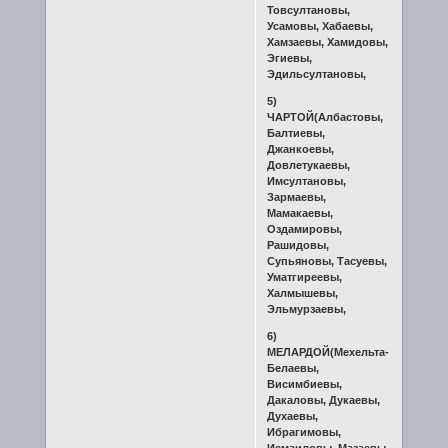
Товсултановы,
Усамовы, Хабаевы,
Хамзаевы, Хамидовы,
Эгиевы,
Эдильсултановы,
5)
ЧАРТОЙ(Албастовы,
Балтиевы,
Джанкоевы,
Довлетукаевы,
Имсултановы,
Зармаевы,
Мамакаевы,
Оздамировы,
Рашидовы,
Супьяновы, Тасуевы,
Уматгиреевы,
Халмышевы,
Эльмурзаевы,
6)
МЕЛАРДОЙ(Мехельта-
Белаевы,
Висимбиевы,
Дакаловы, Дукаевы,
Духаевы,
Ибрагимовы,
Исмаиловы, Мазаевы,