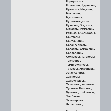
Карнукаевы,
Каламовы, Куркаевы,
Кушиевы, Макуевы,
Мислаевы,
Мусхановы,
Нурмагомедовы,
Нухаевы, Оздоевы,
Оккаевы, Рамзаевы,
Решиевы, Садыковы,
Сайтаевы,
Сайтхановы,
Салангириевы,
Салаевы, Самбиевы,
Сардаловы,
Солтаевы, Татриевы,
Тазимовы,
Темирбулатовы,
Титаевы, Уразбиевы,
Устархановы,
Хантиевы,
Хажмурадовы,
Халадовы, Халиевы,
Хугаевы, Цакиевы,
Чучаевы, Шайхаевы,
Элибаевы,
Эстамировы,
Ясраиловы,
География: