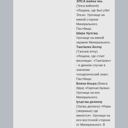
ЭЛСА вийна чоь
(Элса вийначё)
«Лощина, где был убит
Элса». Урочище на
южной стороне
Минерального.
Пастбище.
Шира тIулгаш
.
Урочище на южной
окраине Минерального.
ТангIалкх йолчу
(Тангалк ёлчу)
«Лощина, где стоит
виселица». «ТангIалкх»
- в данном случае в
значении
«геодезический знак».
Пастбище.
Бовха боьра
(Бовха
бёра) «Горячая балка».
Урочище на юге
Минерального.
Iуъргаш дохкачу
(Ургаш дохкачу) «Норы
(звериные) где
имеются». Урочище на
юго-восточной стороне
от Минерального. В