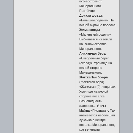
юго-востоке от
Минерального.
Пастбище.
Доккха шовда
«Большой родник». На
южной окраине поселка.
Жима шовда
«Маленький родник».
Выбивается из земли
на южной окраине
Минерального.
Алкханчан берд
«Скворечный берег
(скала)». Урочище на
южной стороне
Минерального.
ЖагIжагIан боьра
(Жагжаган бёра)
«Жагжаган (?) лощина».
Урочище на южной
стороне поселка.
Разновидность
жаворонка. (Чеч.)
Майда
«Площадь». Так
называется небольшая
лужайка в центре
поселка Минерального,
где вечерами