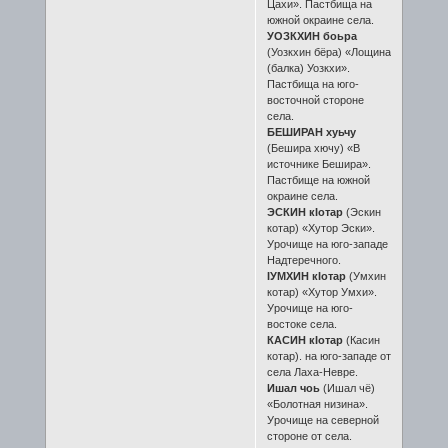
Цахи». Пастбища на
южной окраине села.
УОЗКХИН боьра
(Уозкхин бёра) «Лощина
(балка) Уозкхи».
Пастбища на юго-
восточной стороне
села.
БЕШИРАН хуьчу
(Бешира хючу) «В
источнике Бешира».
Пастбище на южной
окраине села.
ЭСКИН кIотар
(Эскин
котар) «Хутор Эски».
Урочище на юго-западе
Надтеречного.
IУМХИН кIотар
(Умхин
котар) «Хутор Умхи».
Урочище на юго-
востоке села.
КАСИН кIотар
(Касин
котар). на юго-западе от
села Лаха-Невре.
Ишал чоь
(Ишал чё)
«Болотная низина».
Урочище на северной
стороне от села.