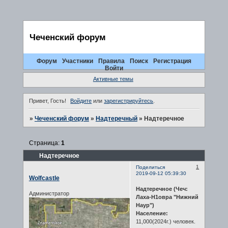
Чеченский форум
Форум
Участники
Правила
Поиск
Регистрация
Войти
Активные темы
Привет, Гость!
Войдите
или
зарегистрируйтесь
.
»
Чеченский форум
»
Надтеречный
»
Надтеречное
Страница:
1
Надтеречное
1
Поделиться
2019-09-12 05:39:30
Wolfcastle
Надтеречное (Чеч:
Администратор
Лаха-Н1овра "Нижний
Наур")
Население:
11,000(2024г.) человек.