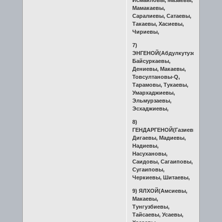
Мамакаевы,
Саралиевы, Сатаевы,
Такаевы, Хасиевы,
Чириевы,
7)
ЭНГEНОЙ(Абдулкутузовы,
Байсуркаевы,
Дениевы, Макаевы,
Товсултановы-Q,
Тарамовы, Тукаевы,
Умархаджиевы,
Эльмурзаевы,
Эсхаджиевы,
8)
ГЕНДАРГЕНОЙ(Газиевы,
Дигаевы, Мадиевы,
Надиевы,
Насухановы,
Саидовы, Сагаиповы,
Сугаиповы,
Черкиевы, Шитаевы,
9) ЯЛХОЙ(Амсиевы,
Макаевы,
Тунгузбиевы,
Тайсаевы, Усаевы,