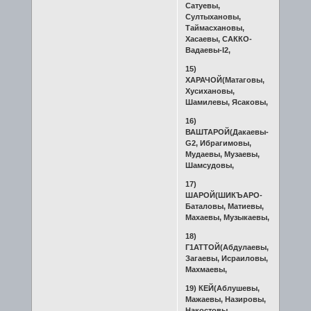
Сатуевы,
Султыхановы,
Таймасхановы,
Хасаевы, САККО-
Вадаевы-I2,
15)
ХАРАЧОЙ(Матаговы,
Хусихановы,
Шамилевы, Ясаковы,
16)
ВАШТАРОЙ(Дакаевы-
G2, Ибрагимовы,
Мудаевы, Музаевы,
Шамсудовы,
17)
ШАРОЙ(ШИКЪАРО-
Баталовы, Матиевы,
Махаевы, Музыкаевы,
18)
Г1АТТОЙ(Абдулаевы,
Загаевы, Исраиловы,
Махмаевы,
19) КЕЙ(Аблушевы,
Мажаевы, Назировы,
Накостовы,