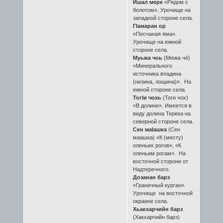
Ишал мере
«Рядом с
болотом». Урочище на
западной стороне села.
ГIамаран ор
«Песчаная яма».
Урочище на южной
стороне села.
Муьжа чоь
(Мюжа чё)
«Минерального
источника впадина
(низина, лощина)». На
южной стороне села.
ТогIи чохь
(Тоги чох)
«В долине». Имеется в
виду долина Терека на
северной стороне села.
Сен маIашка
(Сен
маашка) «К (месту)
оленьих рогов», «К
оленьим рогам». На
восточной стороне от
Надтеречного.
Дозанан барз
«Граничный курган».
Урочище на восточной
окраине села.
Хьакхарчийн барз
(Хакхарчийн барз)