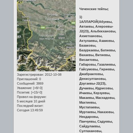
Чеченские тейпы;
1)
1АЛЛАРОЙ(Абуевы,
Автаевы, Алероевы-
J2(23), Альбекхановы,
Ахметхановы,
Актулаевы, Азамовы,
Базаковы,
Базуркаевы, Батиевы,
Вахаевы, Витиевы,
Висаитовы,
Габаровы, Газалиевы,
Гайсумовы, Гириевы,
Джабраиловы,
Зарегистрирован
: 2012-10-08
Денисултановы,
Приглашений:
0
Сообщений:
3869
Дзугаевы-J2(23),
Уважение:
[+8/-0]
Дучаевы, Идрисовы,
Позитив:
[+15/-0]
Ичаевы, Керзуевы,
Провел на форуме:
Макаевы, Масхадовы,
5 месяцев 10 дней
Махтиевы,
Последний визит:
Мустапаевы,
Сегодня 13:49:59
Муртаевы, Наказовы,
Некдаровы,
Панчуевы, Садуевы,
Сайдулаевы,
Султахановы,