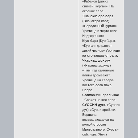
«Кабанов (диких
свиней) курган». На
окраине село.
Эна юккъера барз
(Эна юкера барз)
«Серединный курган».
Урочище в черте села
Надтеречного.
КIуо барз
(Куо барз).
«Курган где растет
дикий чеснок» Урочище
на юго-западе от села.
Чхарнаш дохучу
(Чхарнаш дохучу)
«Там, где каменные
плиты добывают».
Урочище на северо-
востоке села Лаха-
Невре.
Совхоз Минеральное
- Совхоз на юге село.
СУОСИН дукъ
(Суосин
дук) «Суоси хребет».
Вершина,
возвышающаяся на
южной стороне
Минерального. Суоса -
соб. имя. (Чеч.)