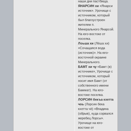
наши дни пастбища.
ЯНАРСИН хи
«Янарси
источник». Урочище с
источником, который
был благоустроен
жителем п.
Минерального Янарсой.
На юго-востоке от
поселка.
Лоьша хи
(Лёша хи)
«Сочащаяся вода
(источник)». На юго-
восточной окраине
Минерального.
БАМТ хи чу
«Бамт (в)
источнике», Урочище с
источником, который
носит имя Бамт (от
собственного имени
Баммат). На юго-
востоке поселка.
ЛОРСИН бекъа кхетта
чоь
(Лорсин бека
кхетта чё) «Впадина
(обрыв), куда сорвался
жеребец Лорсы».
Урочище на юго-
востоке от