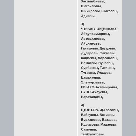
Хасильбиевы,
Шагаиповы,
Шихировы, Шихаевы,
Эдиевы,
3)
Ч1ЕБАРЛОЙ(НИЖЛО-
Абдулхамидовы,
Авторхановы,
Айсхановы,
Гакашевы, Даудовы,
Дударовы, Закаевы,
Кациевы, Лорсановы,
Ножаевы, Нунаевы,
Сурбаевы, Тагиевы,
Тугаевы, Умхаевы,
Цамакаевы,
Эльмурзаевы,
РИГАХО-Астамировы,
БУНО-Ахлуевы,
Барахановы,
4)
Ц1ОНТАРОЙ(Абазовы,
Байсуевы, Бекиевы,
Бурхановы, Вазаевы,
Идрисовы, Мадаевы,
Сакиевы,
Тембулатовы,