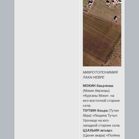
МИКРОТОПОНИМИЯ
ЛАХА-НЕВРЕ
МОКИН баьрзнаш
(Мокин бярзнаш)
«Курганы Моки». на
юго-восточной стороне
села.
ТIУТIИН боьра
(Тутин
бёра) «Лощина Туты».
Урочище на юго-
западной стороне села.
Ц1АХЬИН акъар
а
(Цахин акара) «Поляна