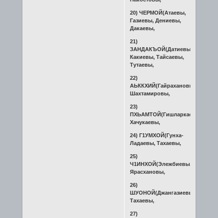
20) ЧЕРМОЙ(Атаевы,
Газиевы, Дениевы,
Дакаевы,
21)
ЗАНДАКЪОЙ(Датиевы,
Какиевы, Тайсаевы,
Тутаевы,
22)
АЬККХИЙ(Гайрахановы,
Шахтамировы,
23)
ПХЬАМТОЙ(Гишларкаевы,
Хачукаевы,
24) Г1УМХОЙ(Гунха-
Ладаевы, Тахаевы,
25)
Ч1ИНХОЙ(Элежбиевы,
Ярасхановы,
26)
ШУОНОЙ(Джангазиевы,
Тахаевы,
27)