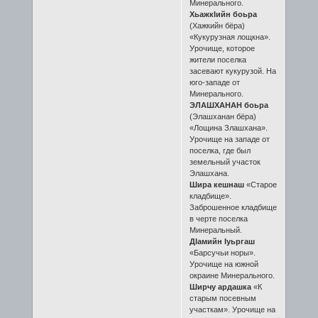
Минерального.
ХьажкIийн боьра
(Хажкийн бёра)
«Кукурузная лощкна».
Урочище, которое
жители поселка
засевают кукурузой. На
юго-западе от
Минерального.
ЭЛАШХАНАН боьра
(Элашханан бёра)
«Лощина Злашхана».
Урочище на западе от
поселка, где был
земельный участок
Элашхана.
Шира кешнаш
«Старое
кладбище».
Заброшенное кладбище
в черте поселка
Минеральный.
ДIамийн Iуьргаш
«Барсучьи норы».
Урочище на южной
окраине Минерального.
Ширчу ардашка
«К
старым посевным
участкам». Урочище на