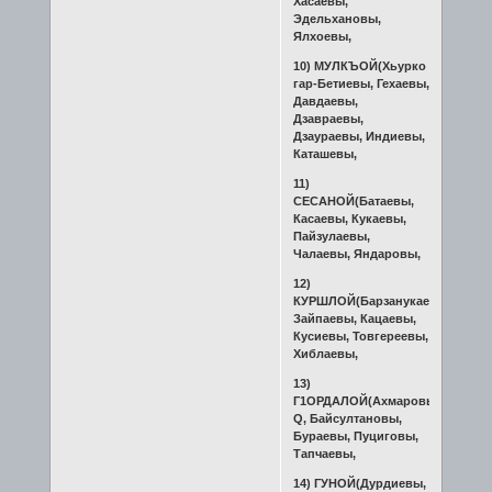
Хасаевы,
Эдельхановы,
Ялхоевы,
10) МУЛКЪОЙ(Хьурко
гар-Бетиевы, Гехаевы,
Давдаевы,
Дзавраевы,
Дзаураевы, Индиевы,
Каташевы,
11)
СЕСАНОЙ(Батаевы,
Касаевы, Кукаевы,
Пайзулаевы,
Чалаевы, Яндаровы,
12)
КУРШЛОЙ(Барзанукаевы,
Зайпаевы, Кацаевы,
Кусиевы, Товгереевы,
Хиблаевы,
13)
Г1ОРДАЛОЙ(Ахмаровы-
Q, Байсултановы,
Бураевы, Пуциговы,
Тапчаевы,
14) ГУНОЙ(Дурдиевы,