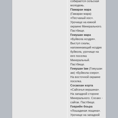
собирается сельская
молодежь.
ГIамаран мара
(Гамаран мара)
«Песчаный нос».
Урочище на южной
окраине Минерального.
Пастбище.
Гомушан мара
«Буйвола ноздря».
Выступ скалы,
напоминающий ноздрю
буйвола, урочище на
юге поселка
Минеральный.
Пастбище.
Гомушан Iам
(Гомушан
ам) «Буйвола озеро».
На восточной окраине
поселка.
Сосакхан корта
«Сайгачья вершина».
На западной стороне
Минерального. Сосакх -
сайгак. Пастбище.
Говрийн боьра
«Лошадиная лощина».
Урочище на западной