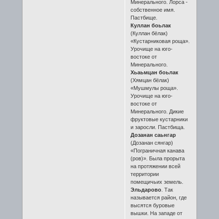
Минерального. Лорса -
собственное имя.
Пастбище.
Куллан боьлак
(Куллан бёлак)
«Кустарниковая роща».
Урочище на юго-
востоке от
Минерального.
Хьаьмцан боьлак
(Хямцан бёлак)
«Мушмулы роща».
Урочище на юго-
востоке от
Минерального. Дикие
фруктовые кустарники
и заросли. Пастбища.
Дозанан саьнгар
(Дозанан сянгар)
«Пограничная канава
(ров)». Была прорыта
на протяжении всей
территории
помещичьих земель.
Эльдарово
. Так
называется район, где
высятся буровые
вышки. На западе от