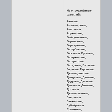
Не определённые
фамилий;
Акиевы,
Альтемировы,
Аматиевы,
Асухановы,
Байсултановы,
Баргишовы,
Берснукаевы,
Бетербековы,
Бижиевы, Бугаевы,
Вазархановы,
Вахараговы,
Вахидовы, Витаевы,
Гараевы, Гарсиевы,
Джамалдиновы,
Давдиевы, Дагаевы,
Дадуевы, Дахаевы,
Дешиевы, Дигаевы,
Догаевы,
Джамалхановы,
Завриевы,
Завхаловы,
Зубайраевы,
Ермаковы,