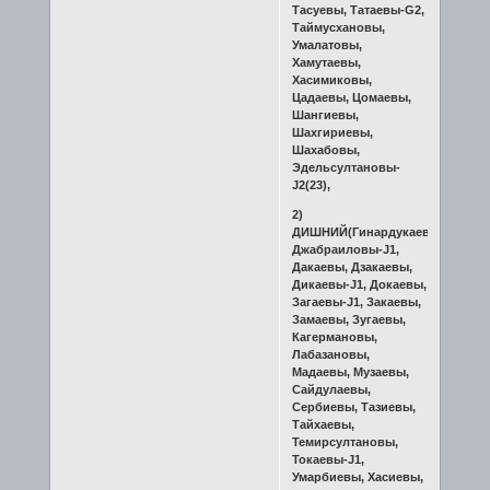
Тасуевы, Татаевы-G2,
Таймусхановы,
Умалатовы,
Хамутаевы,
Хасимиковы,
Цадаевы, Цомаевы,
Шангиевы,
Шахгириевы,
Шахабовы,
Эдельсултановы-
J2(23),
2)
ДИШНИЙ(Гинардукаевы,
Джабраиловы-J1,
Дакаевы, Дзакаевы,
Дикаевы-J1, Докаевы,
Загаевы-J1, Закаевы,
Замаевы, Зугаевы,
Кагермановы,
Лабазановы,
Мадаевы, Музаевы,
Сайдулаевы,
Сербиевы, Тазиевы,
Тайхаевы,
Темирсултановы,
Токаевы-J1,
Умарбиевы, Хасиевы,