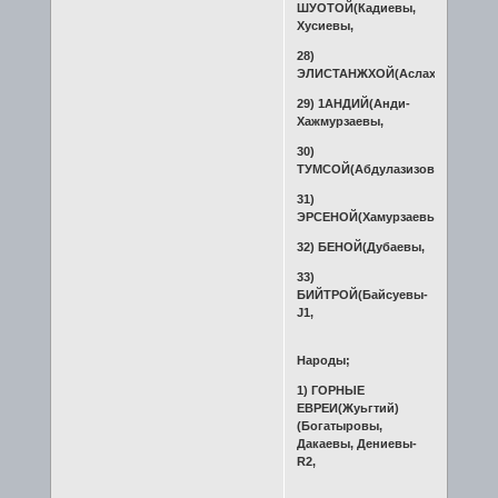
ШУОТОЙ(Кадиевы,
Хусиевы,
28)
ЭЛИСТАНЖХОЙ(Аслахановы,
29) 1АНДИЙ(Анди-
Хажмурзаевы,
30)
ТУМСОЙ(Абдулазизовы,
31)
ЭРСЕНОЙ(Хамурзаевы,
32) БЕНОЙ(Дубаевы,
33)
БИЙТРОЙ(Байсуевы-
J1,
Народы;
1) ГОРНЫЕ
ЕВРЕИ(Жуьгтий)
(Богатыровы,
Дакаевы, Дениевы-
R2,