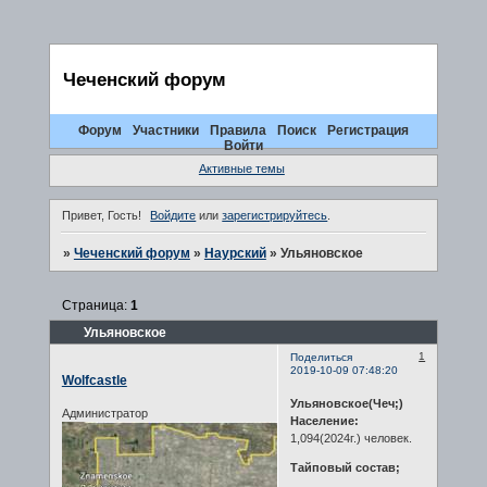
Чеченский форум
Форум
Участники
Правила
Поиск
Регистрация
Войти
Активные темы
Привет, Гость!
Войдите
или
зарегистрируйтесь
.
»
Чеченский форум
»
Наурский
»
Ульяновское
Страница:
1
Ульяновское
1
Поделиться
2019-10-09 07:48:20
Wolfcastle
Ульяновское(Чеч;)
Администратор
Население:
1,094(2024г.) человек.
Тайповый состав;