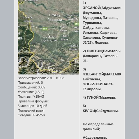
1)
ЭРСАНОЙ(Абдулхалимовы,
Джумаевы,
Мурадовы, Патаевы,
Туршиевы,
Сайдулхановы,
Усмаевы, Хазриевы,
Хасановы, Хупиевы-
J2(23), Ясаевы,
2) БИЛТОЙ(Баматовы,
Дашаровы, Татаевы-
J1,
3)
Ч1ЕБАРЛОЙ(МАК1АЖО-
Зарегистрирован
: 2012-10-08
Байтиевы,
Приглашений:
0
ЧОЬБЯХКИНАРО-
Сообщений:
3869
Темировы,
Уважение:
[+8/-0]
Позитив:
[+15/-0]
4) ГУНОЙ(Мазаевы,
Провел на форуме:
5 месяцев 10 дней
5)
Последний визит:
КЕЛОЙ(Сайдулаевы,
Сегодня 09:45:58
Не определённые
фамилий;
Абдурзаковы,