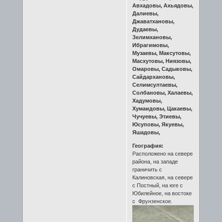
Авхадовы, Ахьядовы,
Далиевы,
Джаватхановы,
Дудаевы,
Зелимхановы,
Ибрагимовы,
Музаевы, Максутовы,
Масхутовы, Ниязовы,
Омаровы, Садыковы,
Сайдархановы,
Селимсултаевы,
Солбановы, Халаевы,
Хадумовы,
Хумаидовы, Цакаевы,
Чучуевы, Этиевы,
Юсуповы, Якуевы,
Яшадовы,
География:
Расположено на севере
района, на западе
граничить с
Калиновская, на севере
с Постный, на юге с
Юбилейное, на востоке
с Фрунзенское.