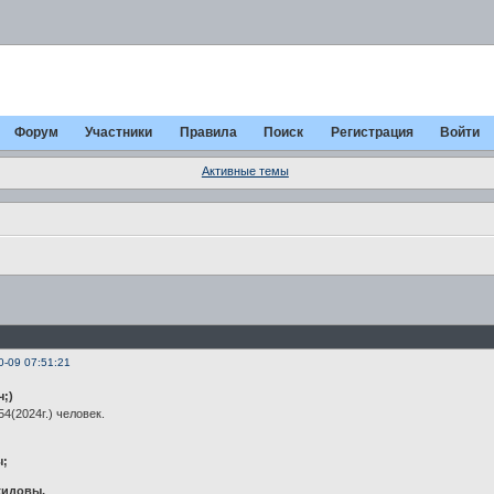
Форум
Участники
Правила
Поиск
Регистрация
Войти
Активные темы
0-09 07:51:21
ч;)
4(2024г.) человек.
ы;
жидовы,