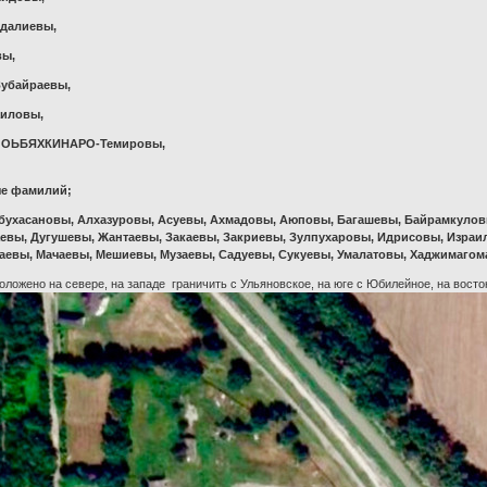
йдалиевы,
вы,
Зубайраевы,
аиловы,
ЧОЬБЯХКИНАРО-Темировы,
ые фамилий;
бухасановы, Алхазуровы, Асуевы, Ахмадовы, Аюповы, Багашевы, Байрамкулов
евы, Дугушевы, Жантаевы, Закаевы, Закриевы, Зулпухаровы, Идрисовы, Израи
аевы, Мачаевы, Мешиевы, Музаевы, Садуевы, Сукуевы, Умалатовы, Хаджимагом
ложено на севере, на западе граничить с Ульяновское, на юге с Юбилейное, на восто