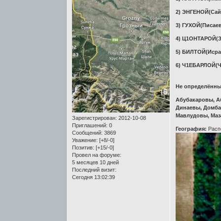
2) ЭНГЕНОЙ(Са
3) ГУХОЙ(Писае
4) Ц1ОНТАРОЙ(
5) БИЛТОЙ(Иср
6) Ч1ЕБАРЛОЙ(
Не определённ
Абубакаровы, А
Динаевы, Домба
Мавлудовы, Маз
Зарегистрирован
: 2012-10-08
Приглашений:
0
География:
Распо
Сообщений:
3869
Уважение:
[+8/-0]
Позитив:
[+15/-0]
Провел на форуме:
5 месяцев 10 дней
Последний визит:
Сегодня 13:02:39