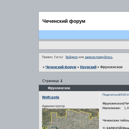
Чеченский форум
Привет, Гость!
Войдите
или
зарегистрируйтесь
.
»
Чеченский форум
»
Наурский
»
Фрунзенское
Страница:
1
Фрунзенское
Поделиться
2019-1
Wolfcastle
Фрунзенское(Че
Администратор
Население:
1,45
Чеченские тейп
1) ХАРАЧОЙ(Ме