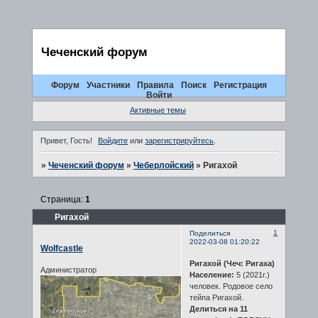
Чеченский форум
Форум
Участники
Правила
Поиск
Регистрация
Войти
Активные темы
Привет, Гость!
Войдите
или
зарегистрируйтесь
.
»
Чеченский форум
»
Чеберлойский
»
Ригахой
Страница:
1
Ригахой
1
Поделиться
2022-03-08 01:20:22
Wolfcastle
Ригахой (Чеч: Ригаха)
Администратор
Население:
5 (2021г.)
человек. Родовое село
тейпа Ригахой.
Делиться на 11