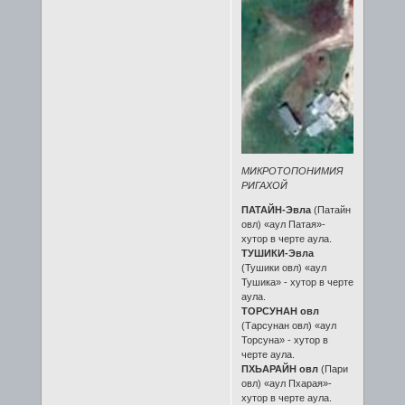
МИКРОТОПОНИМИЯ
РИГАХОЙ
ПАТАЙН-Эвла
(Патайн
овл) «аул Патая»-
хутор в черте аула.
ТУШИКИ-Эвла
(Тушики овл) «аул
Тушика» - хутор в черте
аула.
ТОРСУНАН овл
(Тарсунан овл) «аул
Торсуна» - хутор в
черте аула.
ПХЬАРАЙН овл
(Пари
овл) «аул Пхарая»-
хутор в черте аула.