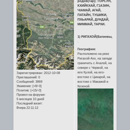
родов(гар); ТОРСУН,
КХИЙКХАЙ, Г1АЗИН,
ЧIАМАЙ, АГАЙ,
ПАТАЙН, ТУШИКИ,
ПХЬАРАЙ, ДУНДАЙ,
МИММАЙ, ТАРХИ.
1) РИГАХОЙ(Батиевы,
.
География:
Расположено на реке
Ригахой-Ахк, на западе
граничить с Ачалой, на
севере с Чермой, на
юге Кулой, на юго-
Зарегистрирован
: 2012-10-08
востоке с Цикарой, на
Приглашений:
0
Сообщений:
3869
востоке с Макажой и
Уважение:
[+8/-0]
Кезеной.
Позитив:
[+15/-0]
Провел на форуме:
5 месяцев 10 дней
Последний визит:
Вчера 22:11:12