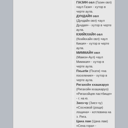
ГIАЗИН овл
(Газин овл)
«аул Гази» - хутор в
черте аула.
ДУНДАЙН овл
(Дундайн овл) «аул
Дундая» - хутор в черте
аула.
КХИЙКХАЙН овл
(Кхийкхайн овл) «аул
Кикая» - хутор в черте
аула.
МИММАЙН овл
(Мамон-Аул) «аул
Миммая» - хутор в
черте аула.
ПхьатIи
(Пхати) «на
поселение» - хутор в
черте аула.
Ригахойн кхашкаруо
(Ригахойн кхашкаруо)
«Ригахойцев пастбище»
- г. на ю.
Зиез-чу
(Зиез-чу)
«Сосновой (рощи)
лощина» - котловина на
з. Рига.
Цана лам
(Цана лам)
«Сена гора» -