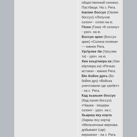
общественный сенокос.
Пастбище. На з. Рига.
Iовлин боссуо
(Овлин
боссуо) «Лопухов
склон» - склон на ю.
ГIони
(Гони) «К склону»
- уроч. на ю.
Боссуо арие
(Боссуо
арие) «Склона поляна»
— южнее Рига.
УргIулие тIи
(Ургулие
ти) - уроч. на ю.
Хин коьртиера хи
(Хин
кёртиера хи) «Речкас
истока» - южнее Рига.
БIо бойне дукъ
(Бо
бойне дук) «Войска
уничтожили где хребет»
- на с. Рига.
Кад хьахьин боссуо
(Кад хахин боссуо)
«Чашки - пещеры
склон» - уроч. на с.
Хьариш яху корта
(Хариш яху корта)
«Мельничные жернова
добывают (где)
вершина» - на з. Рига.