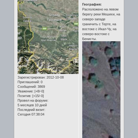
География:
Расположено на левом
берегу реки Мешихи, на
северо-западе
граничить с Терте, на
востоке с Икал-Чу, на
северо-востоке с
Бенисты.
Зарегистрирован
: 2012-10-08
Приглашений:
0
Сообщений:
3869
Уважение:
[+8/-0]
Позитив:
[+15/-0]
Провел на форуме:
5 месяцев 10 дней
Последний визит:
Сегодня 07:38:04