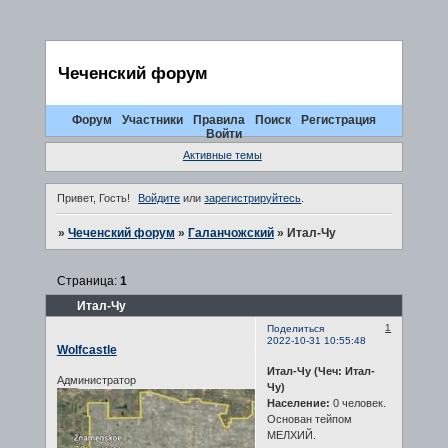
Чеченский форум
Форум
Участники
Правила
Поиск
Регистрация
Войти
Активные темы
Привет, Гость!
Войдите
или
зарегистрируйтесь
.
»
Чеченский форум
»
Галанчожский
»
Итал-Чу
Страница:
1
Итал-Чу
1
Поделиться
2022-10-31 10:55:48
Wolfcastle
Итал-Чу (Чеч: Итал-
Администратор
Чу)
Население:
0 человек.
Основан тейпом
МЕЛХИЙ.