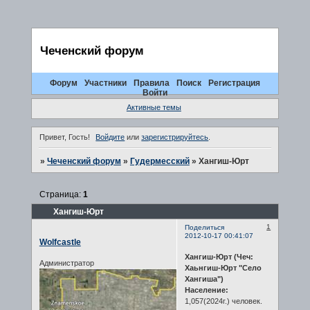
Чеченский форум
Форум
Участники
Правила
Поиск
Регистрация
Войти
Активные темы
Привет, Гость!
Войдите
или
зарегистрируйтесь
.
»
Чеченский форум
»
Гудермесский
»
Хангиш-Юрт
Страница:
1
Хангиш-Юрт
1
Поделиться
2012-10-17 00:41:07
Wolfcastle
Хангиш-Юрт (Чеч:
Администратор
Хаьнгиш-Юрт "Село
Хангиша")
Население:
1,057(2024г.) человек.