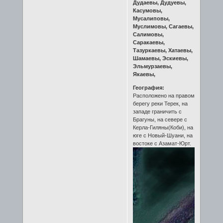
Дудаевы, Дудуевы,
Касумовы,
Мусалиповы,
Муслимовы, Сагаевы,
Салимовы,
Саракаевы,
Тазуркаевы, Хатаевы,
Шамаевы, Эскиевы,
Эльмурзаевы,
Якаевы,
География:
Расположено на правом
берегу реки Терек, на
западе граничить с
Брагуны, на севере с
Керла-Гиляны(Коби), на
юге с Новый-Шуани, на
востоке с Азамат-Юрт.