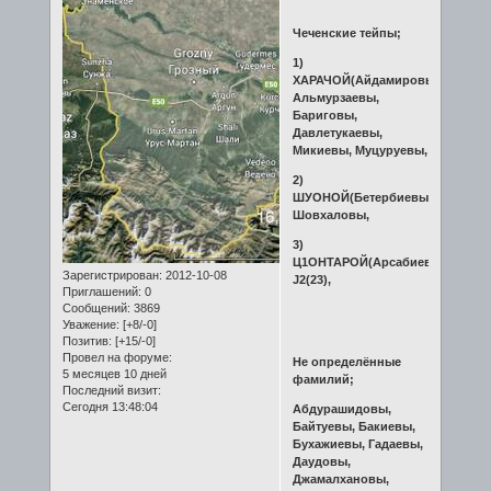
Чеченские тейпы;
1)
ХАРАЧОЙ(Айдамировы,
Альмурзаевы,
Бариговы,
Давлетукаевы,
Микиевы, Муцуруевы,
2)
ШУОНОЙ(Бетербиевы,
Шовхаловы,
3)
Ц1ОНТАРОЙ(Арсабиевы-
Зарегистрирован
: 2012-10-08
J2(23),
Приглашений:
0
Сообщений:
3869
Уважение:
[+8/-0]
Позитив:
[+15/-0]
Провел на форуме:
Не определённые
5 месяцев 10 дней
фамилий;
Последний визит:
Сегодня 13:48:04
Абдурашидовы,
Байтуевы, Бакиевы,
Бухажиевы, Гадаевы,
Даудовы,
Джамалхановы,