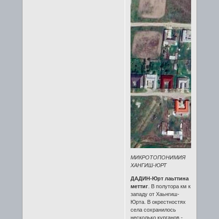
МИКРОТОПОНИМИЯ
ХАНГИШ-ЮРТ
ДАДИН-Юрт лаьттина
меттиг
. В полутора км к
западу от Хаьнгиш-
Юрта. В окрестностях
села сохранилось
несколько курганов -