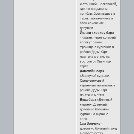
и станицей Шелковской,
где, по преданиям,
погибли, бросившись в
Терек, захваченные в
плен чеченские
девушки.
Йолаш кхоьхьу барз
«Курган, через который
волокут сено».
Урочище с курганом в
районе Дады-Юрт
лаьттина меттиг, на
востоке от Хаьнгиш-
Юрта.
ДаIамийн барз
«Барсучий курган».
Средневековый
курганный могильник в
районе Дады-Юрт
лаьттина меттиг.
Беха барз
«Длинный
курган». Длинный,
довольно большой
курган, на окраине
село.
1ам болчехь
-
довольно большой пруд
в окрестностях