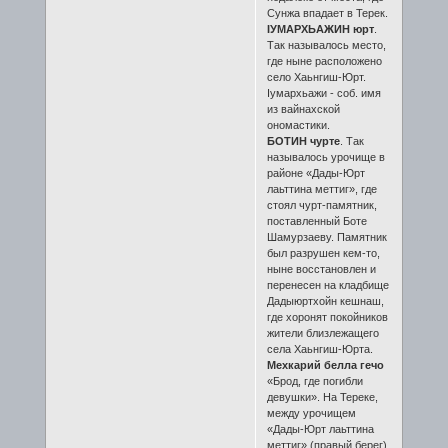
Сунжа впадает в Терек.
IУМАРХЬАЖИН юрт
.
Так называлось место,
где ныне расположено
село Хаьнгиш-Юрт.
Iумархьажи - соб. имя
из вайнахской
ономастики.
БОТИН чурте
. Так
называлось урочище в
районе «Дады-Юрт
лаьттина меттиг», где
стоял чурт-памятник,
поставленный Боте
Шамурзаеву. Памятник
был разрушен кем-то,
ныне восстановлен и
перенесен на кладбище
Дадыюртхойн кешнаш,
где хоронят покойников
жители близлежащего
села Хаьнгиш-Юрта.
Мехкарий белла гечо
«Брод, где погибли
девушки». На Тереке,
между урочищем
«Дады-Юрт лаьттина
меттиг» (правый берег)