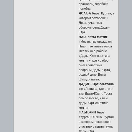
сражаясь, геройски
погибла.
ЯСАЪА барз
. Курган, в
котором захоронен
Ясаъ, участник
обороны села Дады-
Юрт.
НАIА летта меттиг
«Место, где сражался
Наа». Так называется
местечко в районе
«Дады-Юрт лаьттина
меттиг», где храбро
бился участник
обороны Дады-Юрта,
родной дядя Боты
Шамур-заева.
ДАДИН-Юрт лаьттина
ор
«Лощина, где стоял
аул Дады-Юрт». То же
самое место, что и
Дады-Юрт лаьттина
меттиг.
ГIАЬНЖИН барз
«Курган Гянжи». Курган,
в котором похоронен
участник защиты аула
Дады-Юрт.