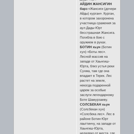
АЙДИН ЖАНСИГИН
барз
«Жансиги (дочери
Айды) курган». Курган,
в котором захоронена
участница сражения за
аул Дады-Юрт
бесстрашная Жансига.
Погибла в бою с
оружием в руках.
БОТИН хьун
(Ботин
хун) «Боты лес».
Лесной массив на
западе от Хаьнгиш-
Юрта, близ устья реки
Сунжа, там где она
впадает в Терек. Лес
растет на земле,
некогда подаренной
царем за особые
заслуги легендарному
Боте Шамурзаеву.
СОЛСБЕКАН хьун
(Солсбекан хун)
«Солсбека лес». Лес в
районе Ботин-Юрт
лаьттинчу, на западе от
Хаьнгиш-Юрта,
недалеко от места, где