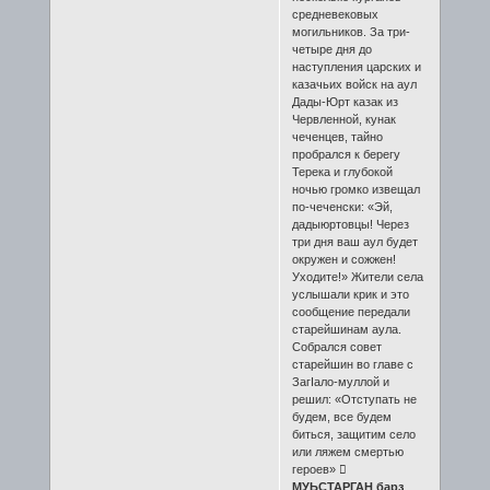
средневековых
могильников. За три-
четыре дня до
наступления царских и
казачьих войск на аул
Дады-Юрт казак из
Червленной, кунак
чеченцев, тайно
пробрался к берегу
Терека и глубокой
ночью громко извещал
по-чеченски: «Эй,
дадыюртовцы! Через
три дня ваш аул будет
окружен и сожжен!
Уходите!» Жители села
услышали крик и это
сообщение передали
старейшинам аула.
Собрался совет
старейшин во главе с
ЗагIало-муллой и
решил: «Отступать не
будем, все будем
биться, защитим село
или ляжем смертью
героев» 
МУЬСТАРГАН барз
.