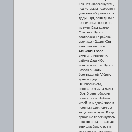
Так называется курган,
под которым похоронен
участник обороны села
Дады-Юрт, вошедший в
героические песни под
именем Бахьадаран
Муьстарг. Курган
расположен в районе
урочища «Дадин-Юрт
лаьттина меттиг».
АЙБИКИН барз
«Курган Айбики». В
районе Дады-Юрт
лаьттина меттиг. Курган
назван в честь
бесстрашной Айбики,
дочери Дады
Центаройского,
основателя аула Дады-
Юрт. В день обороны
родного села Айбика
игрой на медной чаре и
песнями вдохновляла
защитников аула. Когда
сражение перекинулось
в центр села, отважная
девушка бросилась в
кровопролитный бой и,