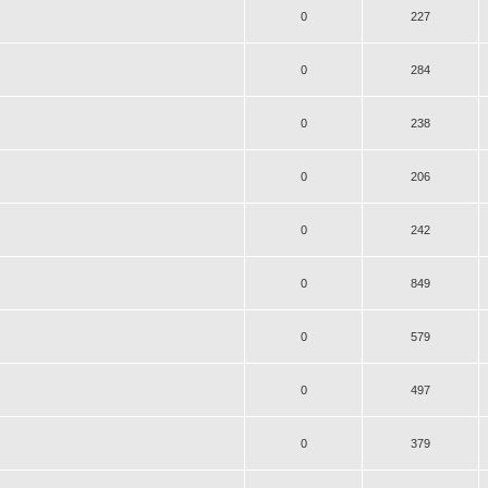
0
227
0
284
0
238
0
206
0
242
0
849
0
579
0
497
0
379