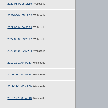
2022-03-01 05:18:59
Wolfcastle
2022-03-01 05:17:52
Wolfcastle
2022-03-01 04:39:19
Wolfcastle
2022-03-01 03:29:17
Wolfcastle
2022-03-01 02:58:54
Wolfcastle
2019-12-11 04:01:33
Wolfcastle
2019-12-11 03:56:24
Wolfcastle
2019-12-11 03:44:50
Wolfcastle
2019-12-11 03:41:48
Wolfcastle