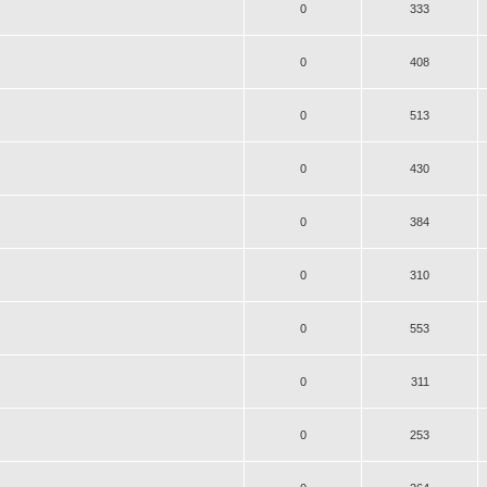
0
333
0
408
0
513
0
430
0
384
0
310
0
553
0
311
0
253