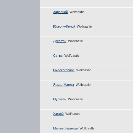
Харсеной
Wolfcastle
Юкерчу-Келой
Wolfcastle
Дехесты
Wolfcastle
Сатты
Wolfcastle
Высокогорное
Wolfcastle
Ярыш-Марды
Wolfcastle
Мускали
Wolfcastle
Хаккой
Wolfcastle
Малые Варанды
Wolfcastle