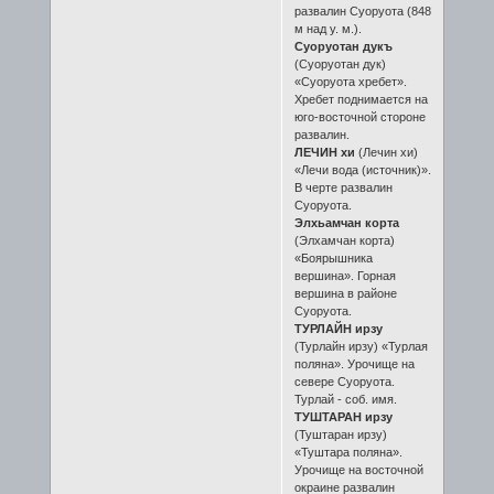
развалин Суоруота (848
м над у. м.).
Суоруотан дукъ
(Суоруотан дук)
«Суоруота хребет».
Хребет поднимается на
юго-восточной стороне
развалин.
ЛЕЧИН хи
(Лечин хи)
«Лечи вода (источник)».
В черте развалин
Суоруота.
Элхьамчан корта
(Элхамчан корта)
«Боярышника
вершина». Горная
вершина в районе
Суоруота.
ТУРЛАЙН ирзу
(Турлайн ирзу) «Турлая
поляна». Урочище на
севере Суоруота.
Турлай - соб. имя.
ТУШТАРАН ирзу
(Туштаран ирзу)
«Туштара поляна».
Урочище на восточной
окраине развалин