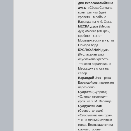
дин кхоссабалийтина
дукъ
«Сёска Солсана
конь прыгнул (где)
хребет» - в районе
Варанда, на л. б. Орга.
МЕСКА дукъ
(Меска
дук) «Меска (спыреи)
хребет» - к з. от
Момыш-хьости и к ю. от
ГIамара берд.
КУСЛАХАНАН дукъ
(Куслаханан дук)
«Куслахана хребет»
-тянется параллельно
Меска дукъ с юга на
север.
Варандой-Эхк
- река
Варандойцев, протекает
через село.
Суорота
(Суорота)
«Оленья стоянка» -
уроч. на з. М. Варанда.
Суоруотан лам
(Суоруотан лам)
«Суоруотинская гора»,
т. е. «Оленьей стоянки
гора». Возвышается на
южной стороне