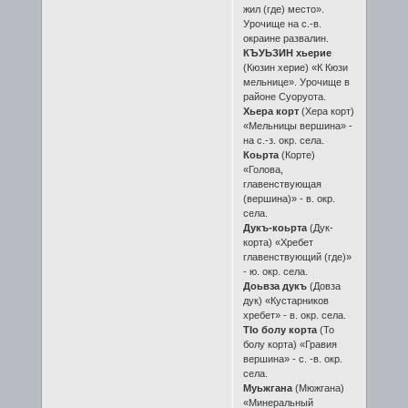
жил (где) место».
Урочище на с.-в.
окраине развалин.
КЪУЬЗИН хьерие
(Кюзин херие) «К Кюзи
мельнице». Урочище в
районе Суоруота.
Хьера корт
(Хера корт)
«Мельницы вершина» -
на с.-з. окр. села.
Коьрта
(Корте)
«Голова,
главенствующая
(вершина)» - в. окр.
села.
Дукъ-коьрта
(Дук-
корта) «Хребет
главенствующий (где)»
- ю. окр. села.
Доьвза дукъ
(Довза
дук) «Кустарников
хребет» - в. окр. села.
ТIо болу корта
(То
болу корта) «Гравия
вершина» - с. -в. окр.
села.
Муьжгана
(Мюжгана)
«Минеральный