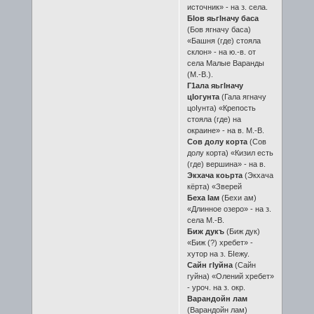
источник» - на з. села.
БIов яьгIначу баса
(Бов ягначу баса)
«Башня (где) стояла
склон» - на ю.-в. от
села Малые Варанды
(М.-В.).
Г1ала яьгIначу
цIогунта
(Гала ягначу
цоIунта) «Крепость
стояла (где) на
окраине» - на в. М.-В.
Сов долу корта
(Сов
долу корта) «Кизил есть
(где) вершина» - на в.
Экхача коьрта
(Экхача
кёрта) «Зверей
Беха Iам
(Бехи ам)
«Длинное озеро» - на з.
села М.-В.
Биж дукъ
(Биж дук)
«Биж (?) хребет» -
хутор на з. БIежу.
Сайн гIуйна
(Сайн
гуйна) «Олений хребет»
- уроч. на з. окр.
Варандойн лам
(Варандойн лам)