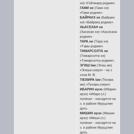
хи) «Гойтмара родник».
ГАМИ хи
(Гами хи)
«Гами родник».
БАЙРАКХ хи
(Байракх
хи) «Байрака родник».
ХЬАСЕХАН хи
(Хасихан хи) «Хасихана
родник».
ТАРА хи
(Тара хи)
«Тары родник».
ТИМАРСОЛТА хи
(Тимарсолта хи)
«Тимарсолты родник».
ЭГИШ Iам
(Эгиш ам)
«Эгиша озеро» - на з.
села М.-В.
ТIЕХIИРА Iам
(Техира
ам) «Техира озеро».
ИБАРИН ирзо
(Ибарин
ирзо) «Ибари (л.)
поляна» - находится на
з. в районе Мурцэлин
дукъ.
МИШИН ирзо
(Мишин
ирзо) «Миши (л.)
поляна» - находится на
з. в районе Мурцэлин
дукъ.