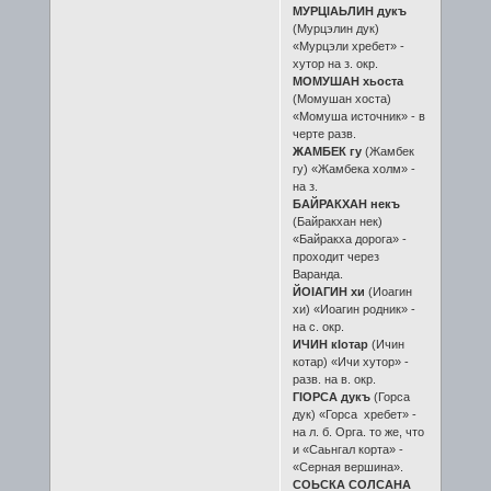
МУРЦIAЬЛИН дукъ
(Мурцэлин дук)
«Мурцэли хребет» -
хутор на з. окр.
МОМУШАН хьоста
(Момушан хоста)
«Момуша источник» - в
черте разв.
ЖАМБЕК гу
(Жамбек
гу) «Жамбека холм» -
на з.
БАЙРАКХАН некъ
(Байракхан нек)
«Байракха дорога» -
проходит через
Варанда.
ЙОIАГИН хи
(Иоагин
хи) «Иоагин родник» -
на с. окр.
ИЧИН кIотар
(Ичин
котар) «Ичи хутор» -
разв. на в. окр.
ГIОРСА дукъ
(Горса
дук) «Горса хребет» -
на л. б. Орга. то же, что
и «Саьнгал корта» -
«Серная вершина».
СОЬСКА СОЛСАНА