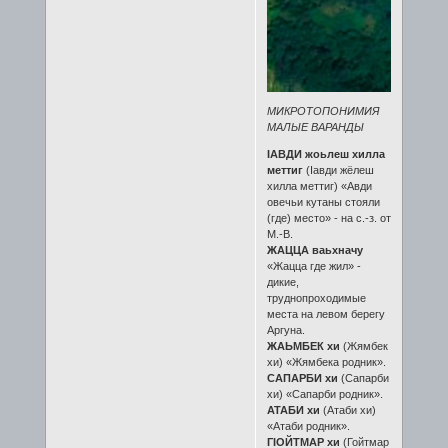
МИКРОТОПОНИМИЯ
МАЛЫЕ ВАРАНДЫ
IАВДИ жоьлеш хилла
меттиг
(Iавди жёлеш
хилла меттиг) «Авди
овечьи кутаны стояли
(где) место» - на с.-з. от
М.-В.
ЖАЦЦА ваьхначу
«Жацца где жил» -
дикие,
труднопроходимые
места на левом берегу
Аргуна.
ЖАЬМБЕК хи
(Жямбек
хи) «Жямбека родник».
САПАРБИ хи
(Сапарби
хи) «Сапарби родник».
АТАБИ хи
(Атаби хи)
«Атаби родник».
ГIОЙТМАР хи
(Гойтмар