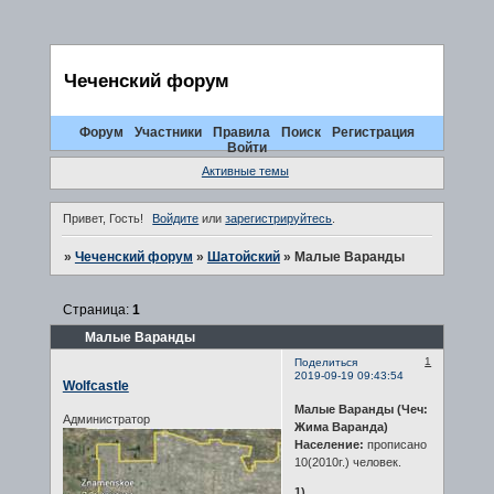
Чеченский форум
Форум
Участники
Правила
Поиск
Регистрация
Войти
Активные темы
Привет, Гость!
Войдите
или
зарегистрируйтесь
.
»
Чеченский форум
»
Шатойский
»
Малые Варанды
Страница:
1
Малые Варанды
1
Поделиться
2019-09-19 09:43:54
Wolfcastle
Малые Варанды (Чеч:
Администратор
Жима Варанда)
Население:
прописано
10(2010г.) человек.
1)