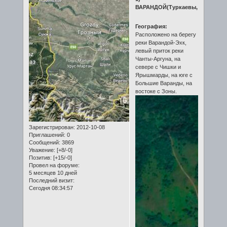
ВАРАНДОЙ(Туркаевы,
География:
Расположено на берегу
реки Варандой-Эхк,
левый приток реки
Чанты-Аргуна, на
севере с Чишки и
Ярышмарды, на юге с
Большие Варанды, на
востоке с Зоны.
Зарегистрирован
: 2012-10-08
Приглашений:
0
Сообщений:
3869
Уважение:
[+8/-0]
Позитив:
[+15/-0]
Провел на форуме:
5 месяцев 10 дней
Последний визит:
Сегодня 08:34:57