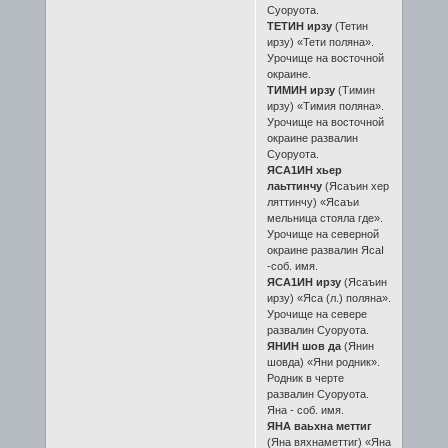
Суоруота.
ТЕТИН ирзу
(Тетин
ирзу) «Тети поляна».
Урочище на восточной
окраине.
ТИМИН ирзу
(Тимин
ирзу) «Тимия поляна».
Урочище на восточной
окраине развалин
Суоруота.
ЯСА1ИН хьер
лаьттинчу
(Ясаъин хер
ляттинчу) «Ясаъи
мельница стояла где».
Урочище на северной
окраине развалин ЯсаӀ
-соб. имя.
ЯСА1ИН ирзу
(Ясаъин
ирзу) «Яса (л.) поляна».
Урочище на севере
развалин Суоруота.
ЯНИН шов да
(Янин
шовда) «Яни родник».
Родник в черте
развалин Суоруота.
Яна - соб. имя.
ЯНА ваьхна меттиг
(Яна вяхнаметтиг) «Яна